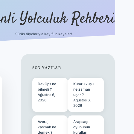
nli Yolculuk Rehberi
Sürüş tüyolarıyla keyifli hikayeler!
grandoperabet res
SIDEBAR
SON YAZILAR
DevOps ne
Kumru kuşu
bilmeli ?
ne zaman
Ağustos 6,
uçar ?
2026
Ağustos 6,
2026
Averaj
Arapsaçı
kasmak ne
oyununun
demek ?
kuralları