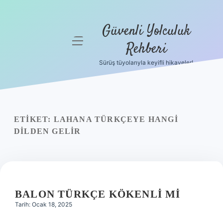
Güvenli Yolculuk
menüyü
Rehberi
aç
Sürüş tüyolarıyla keyifli hikayeler!
Anasayfa
Gizlilik
Politikası
ETIKET:
LAHANA TÜRKÇEYE HANGI
Yasal Uyarı
DILDEN GELIR
Hakkımızda
BALON TÜRKÇE KÖKENLI MI
Tarih: Ocak 18, 2025