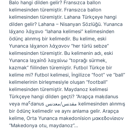
Balo hangi dilden gelir? Fransızca ballon
kelimesinden türemiştir. Fransızca ballon
kelimesinden türemiştir. Lahana Türkçeye hangi
dilden gelir? Lahana – Nisanyan Sözlüğü. Yunanca
láχano λάχανο “lahana kelimesi” kelimesinden
ödünç alınmış bir kelimedir. Bu kelime, eski
Yunanca láχanon λάχανον “her türlü sebze”
kelimesinden türemiştir. Bu kelimenin adı, eski
Yunanca laχaínō λαχαίνω “toprağı sürmek,
kazmak” fiilinden türemiştir. Futbol Türkçe bir
kelime mi? Futbol kelimesi, İngilizce “foot” ve “ball”
kelimelerinin birleşmesiyle oluşan “football”
kelimesinden türemiştir. Maydanoz kelimesi
Türkçeye hangi dilden geçti? “Arapça maḳdanus
veya maˁdanus مقدنس/معدنس kelimesinden alınmış
bir ödünç kelimedir ve aynı anlama gelir. Arapça
kelime, Orta Yunanca makedonísion μακεδονίσιον
“Makedonya otu, maydanoz”…