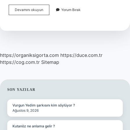
Balon
Devamını okuyun
Yorum Bırak
Türkçe
Kökenli
Mi
https://organiksigorta.com
https://duce.com.tr
https://cog.com.tr
Sitemap
SIDEBAR
SON YAZILAR
Vurgun Yedim şarkısını kim söylüyor ?
Ağustos 9, 2026
Kutanöz ne anlama gelir ?