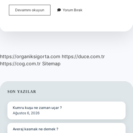
La
Devamını okuyun
Yorum Bırak
Roche
Posay
Sivilce
Kremi
Hangisi
https://organiksigorta.com
https://duce.com.tr
https://cog.com.tr
Sitemap
SIDEBAR
SON YAZILAR
Kumru kuşu ne zaman uçar ?
Ağustos 6, 2026
Averaj kasmak ne demek ?