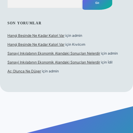
SON YORUMLAR
Hangi Besinde Ne Kadar Kalori Var
için
admin
Hangi Besinde Ne Kadar Kalori Var
için
Kıvılcım
Sanayi Inkılabının Ekonomik Alandaki Sonuçları Nelerdir
için
admin
Sanayi Inkılabının Ekonomik Alandaki Sonuçları Nelerdir
için
İdil
Aç Olunca Ne Düşer
için
admin
abet resmi sitesi
tulipbetgiris.org