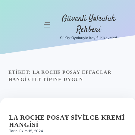
Güvenli Yolculuk
menüyü
Rehberi
aç
Sürüş tüyolarıyla keyifli hikayeler!
Anasayfa
Gizlilik
Politikası
ETIKET:
LA ROCHE POSAY EFFACLAR
Yasal Uyarı
HANGI CILT TIPINE UYGUN
Hakkımızda
LA ROCHE POSAY SIVILCE KREMI
HANGISI
Tarih: Ekim 15, 2024