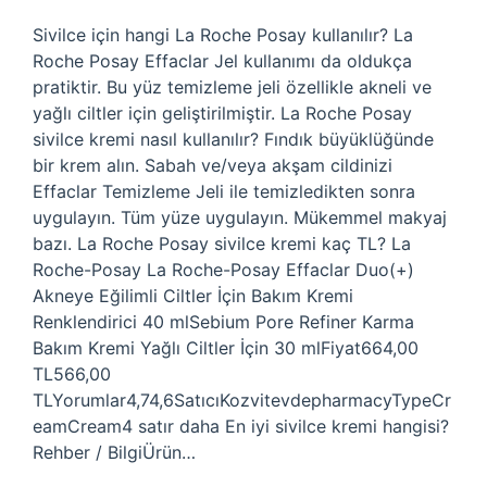
Sivilce için hangi La Roche Posay kullanılır? La
Roche Posay Effaclar Jel kullanımı da oldukça
pratiktir. Bu yüz temizleme jeli özellikle akneli ve
yağlı ciltler için geliştirilmiştir. La Roche Posay
sivilce kremi nasıl kullanılır? Fındık büyüklüğünde
bir krem ​​alın. Sabah ve/veya akşam cildinizi
Effaclar Temizleme Jeli ile temizledikten sonra
uygulayın. Tüm yüze uygulayın. Mükemmel makyaj
bazı. La Roche Posay sivilce kremi kaç TL? La
Roche-Posay La Roche-Posay Effaclar Duo(+)
Akneye Eğilimli Ciltler İçin Bakım Kremi
Renklendirici 40 mlSebium Pore Refiner Karma
Bakım Kremi Yağlı Ciltler İçin 30 mlFiyat664,00
TL566,00
TLYorumlar4,74,6SatıcıKozvitevdepharmacyTypeCr
eamCream4 satır daha En iyi sivilce kremi hangisi?
Rehber / BilgiÜrün…