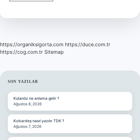
Köpeğinin
Özellikleri
Nelerdir
https://organiksigorta.com
https://duce.com.tr
https://cog.com.tr
Sitemap
SIDEBAR
SON YAZILAR
Kutanöz ne anlama gelir ?
Ağustos 8, 2026
Kızkardeş nasıl yazılır TDK ?
Ağustos 7, 2026