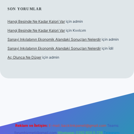
SON YORUMLAR
Hangi Besinde Ne Kadar Kalori Var
için
admin
Hangi Besinde Ne Kadar Kalori Var
için
Kıvılcım
Sanayi Inkılabının Ekonomik Alandaki Sonuçları Nelerdir
için
admin
Sanayi Inkılabının Ekonomik Alandaki Sonuçları Nelerdir
için
İdil
Aç Olunca Ne Düşer
için
admin
rabet resmi sitesi
tulipbetgiris.org
Reklam ve İletişim:
E-mail:
backlinkpaneli@gmail.com
Teams:
forumhizmeti@gmail.com
Whatsapp: 0262 606 0 726
Telegram: