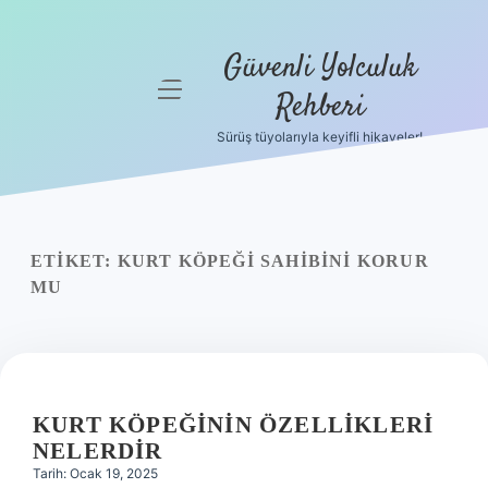
Güvenli Yolculuk
menüyü
Rehberi
aç
Sürüş tüyolarıyla keyifli hikayeler!
Anasayfa
Gizlilik
Politikası
ETIKET:
KURT KÖPEĞI SAHIBINI KORUR
Yasal Uyarı
MU
Hakkımızda
KURT KÖPEĞININ ÖZELLIKLERI
NELERDIR
Tarih: Ocak 19, 2025