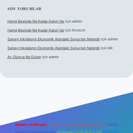
SON YORUMLAR
Hangi Besinde Ne Kadar Kalori Var
için
admin
Hangi Besinde Ne Kadar Kalori Var
için
Kıvılcım
Sanayi Inkılabının Ekonomik Alandaki Sonuçları Nelerdir
için
admin
Sanayi Inkılabının Ekonomik Alandaki Sonuçları Nelerdir
için
İdil
Aç Olunca Ne Düşer
için
admin
rabet resmi sitesi
tulipbetgiris.org
Reklam ve İletişim:
E-mail:
backlinkpaneli@gmail.com
Teams:
forumhizmeti@gmail.com
Whatsapp: 0262 606 0 726
Telegram: