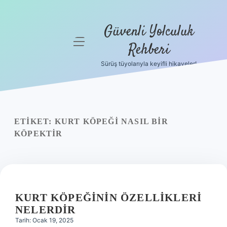
Güvenli Yolculuk
menüyü
Rehberi
aç
Sürüş tüyolarıyla keyifli hikayeler!
Anasayfa
Gizlilik
Politikası
ETIKET:
KURT KÖPEĞI NASIL BIR
Yasal Uyarı
KÖPEKTIR
Hakkımızda
KURT KÖPEĞININ ÖZELLIKLERI
NELERDIR
Tarih: Ocak 19, 2025