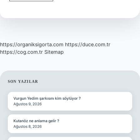
Köpeğinin
Özellikleri
Nelerdir
https://organiksigorta.com
https://duce.com.tr
https://cog.com.tr
Sitemap
SIDEBAR
SON YAZILAR
Vurgun Yedim şarkısını kim söylüyor ?
Ağustos 9, 2026
Kutanöz ne anlama gelir ?
Ağustos 8, 2026