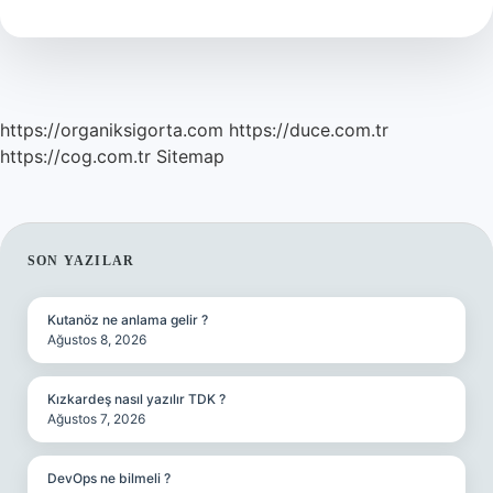
Ne
Kadar
Arpa
Verilir
https://organiksigorta.com
https://duce.com.tr
https://cog.com.tr
Sitemap
SIDEBAR
SON YAZILAR
Kutanöz ne anlama gelir ?
Ağustos 8, 2026
Kızkardeş nasıl yazılır TDK ?
Ağustos 7, 2026
DevOps ne bilmeli ?