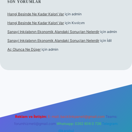
SON YORUMLAR
Hangi Besinde Ne Kadar Kalori Var
için
admin
Hangi Besinde Ne Kadar Kalori Var
için
Kıvılcım
Sanayi Inkılabının Ekonomik Alandaki Sonuçları Nelerdir
için
admin
Sanayi Inkılabının Ekonomik Alandaki Sonuçları Nelerdir
için
İdil
Aç Olunca Ne Düşer
için
admin
erabet resmi sitesi
tulipbetgiris.org
Reklam ve İletişim:
E-mail:
backlinkpaneli@gmail.com
Teams:
forumhizmeti@gmail.com
Whatsapp: 0262 606 0 726
Telegram:
@karabul