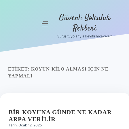
Güvenli Yolculuk
menüyü
Rehberi
aç
Sürüş tüyolarıyla keyifli hikayeler!
Anasayfa
Gizlilik
Politikası
ETIKET:
KOYUN KILO ALMASI IÇIN NE
Yasal Uyarı
YAPMALI
Hakkımızda
BIR KOYUNA GÜNDE NE KADAR
ARPA VERILIR
Tarih: Ocak 12, 2025