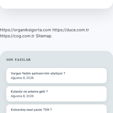
Mı
https://organiksigorta.com
https://duce.com.tr
https://cog.com.tr
Sitemap
SIDEBAR
SON YAZILAR
Vurgun Yedim şarkısını kim söylüyor ?
Ağustos 9, 2026
Kutanöz ne anlama gelir ?
Ağustos 8, 2026
Kızkardeş nasıl yazılır TDK ?