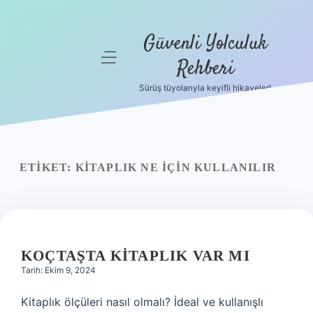
Güvenli Yolculuk
menüyü
Rehberi
aç
Sürüş tüyolarıyla keyifli hikayeler!
Anasayfa
Gizlilik
Politikası
ETIKET:
KITAPLIK NE IÇIN KULLANILIR
Yasal Uyarı
Hakkımızda
KOÇTAŞTA KITAPLIK VAR MI
Tarih: Ekim 9, 2024
Kitaplık ölçüleri nasıl olmalı? İdeal ve kullanışlı