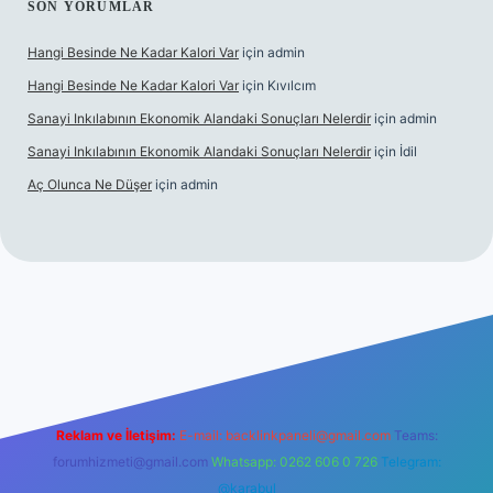
SON YORUMLAR
Hangi Besinde Ne Kadar Kalori Var
için
admin
Hangi Besinde Ne Kadar Kalori Var
için
Kıvılcım
Sanayi Inkılabının Ekonomik Alandaki Sonuçları Nelerdir
için
admin
Sanayi Inkılabının Ekonomik Alandaki Sonuçları Nelerdir
için
İdil
Aç Olunca Ne Düşer
için
admin
rabet resmi sitesi
tulipbetgiris.org
Reklam ve İletişim:
E-mail:
backlinkpaneli@gmail.com
Teams:
forumhizmeti@gmail.com
Whatsapp: 0262 606 0 726
Telegram:
@karabul