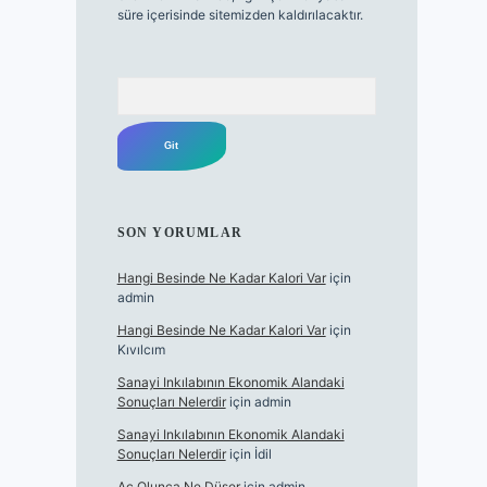
süre içerisinde sitemizden kaldırılacaktır.
Arama
SON YORUMLAR
Hangi Besinde Ne Kadar Kalori Var
için
admin
Hangi Besinde Ne Kadar Kalori Var
için
Kıvılcım
Sanayi Inkılabının Ekonomik Alandaki
Sonuçları Nelerdir
için
admin
Sanayi Inkılabının Ekonomik Alandaki
Sonuçları Nelerdir
için
İdil
Aç Olunca Ne Düşer
için
admin