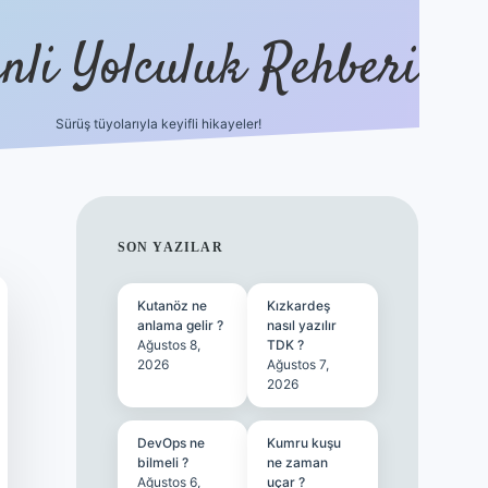
nli Yolculuk Rehberi
Sürüş tüyolarıyla keyifli hikayeler!
grandoperabet resm
SIDEBAR
SON YAZILAR
Kutanöz ne
Kızkardeş
anlama gelir ?
nasıl yazılır
Ağustos 8,
TDK ?
2026
Ağustos 7,
2026
DevOps ne
Kumru kuşu
bilmeli ?
ne zaman
Ağustos 6,
uçar ?