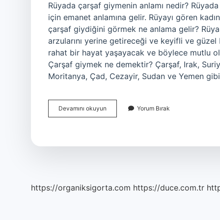
Rüyada çarşaf giymenin anlamı nedir? Rüyada ç
için emanet anlamına gelir. Rüyayı gören kadın 
çarşaf giydiğini görmek ne anlama gelir? Rüya 
arzularını yerine getireceği ve keyifli ve güzel
rahat bir hayat yaşayacak ve böylece mutlu ol
Çarşaf giymek ne demektir? Çarşaf, Irak, Suriye
Moritanya, Çad, Cezayir, Sudan ve Yemen gibi 
Rüyada
Devamını okuyun
Yorum Bırak
Çarşaf
Giymek
Ne
Anlama
Gelir
https://organiksigorta.com
https://duce.com.tr
htt