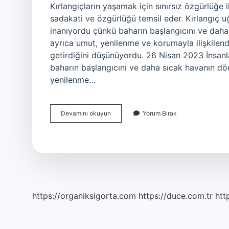
Kırlangıçların yaşamak için sınırsız özgürlüğe ih
sadakati ve özgürlüğü temsil eder. Kırlangıç uğ
inanıyordu çünkü baharın başlangıcını ve daha
ayrıca umut, yenilenme ve korumayla ilişkilendi
getirdiğini düşünüyordu. 26 Nisan 2023 İnsanla
baharın başlangıcını ve daha sıcak havanın dö
yenilenme…
Kırlangıçlar
Devamını okuyun
Yorum Bırak
Neyin
Habercisi
https://organiksigorta.com
https://duce.com.tr
htt