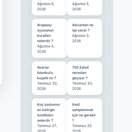
Ağustos 6,
Ağustos 5,
2026
2026
Arapsaçı
Advantan ne
oyununun
işe yarar ?
kuralları
Ağustos 3,
nelerdir ?
2026
Ağustos 4,
2026
Avarlar
750 Eshot
İstanbul’u
nereden
kuşattı mı ?
geçiyor ?
Temmuz 30,
Temmuz 30,
2026
2026
Koç kadınının
Kedi
en belirgin
sahiplenmek
özellikleri
için ne gerekli
nelerdir ?
?
Temmuz 27,
Temmuz 25,
2026
2026