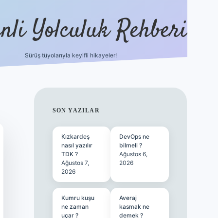
nli Yolculuk Rehberi
Sürüş tüyolarıyla keyifli hikayeler!
grandoperabet resm
SIDEBAR
SON YAZILAR
Kızkardeş
DevOps ne
nasıl yazılır
bilmeli ?
TDK ?
Ağustos 6,
Ağustos 7,
2026
2026
Kumru kuşu
Averaj
ne zaman
kasmak ne
uçar ?
demek ?