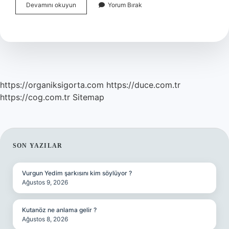
Kedi
Devamını okuyun
Yorum Bırak
Olan
Eve
Köpek
Alınır
Mı
https://organiksigorta.com
https://duce.com.tr
https://cog.com.tr
Sitemap
SIDEBAR
SON YAZILAR
Vurgun Yedim şarkısını kim söylüyor ?
Ağustos 9, 2026
Kutanöz ne anlama gelir ?
Ağustos 8, 2026