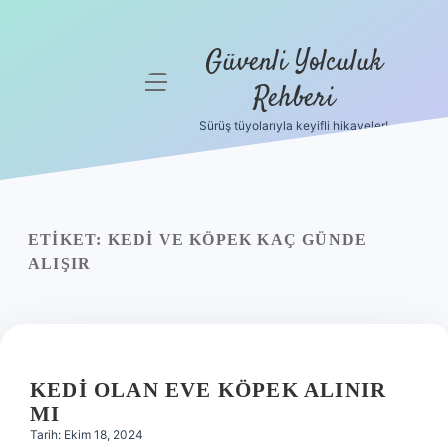
Güvenli Yolculuk
menüyü
Rehberi
aç
Sürüş tüyolarıyla keyifli hikayeler!
Anasayfa
Gizlilik
Politikası
ETIKET:
KEDI VE KÖPEK KAÇ GÜNDE
Yasal Uyarı
ALIŞIR
Hakkımızda
KEDI OLAN EVE KÖPEK ALINIR
MI
Tarih: Ekim 18, 2024