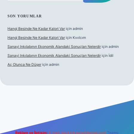
SON YORUMLAR
Hangi Besinde Ne Kadar Kalori Var
için
admin
Hangi Besinde Ne Kadar Kalori Var
için
Kıvılcım
Sanayi Inkılabının Ekonomik Alandaki Sonuçları Nelerdir
için
admin
Sanayi Inkılabının Ekonomik Alandaki Sonuçları Nelerdir
için
İdil
Aç Olunca Ne Düşer
için
admin
abet resmi sitesi
tulipbetgiris.org
Reklam ve İletişim:
E-mail:
backlinkpaneli@gmail.com
Teams: