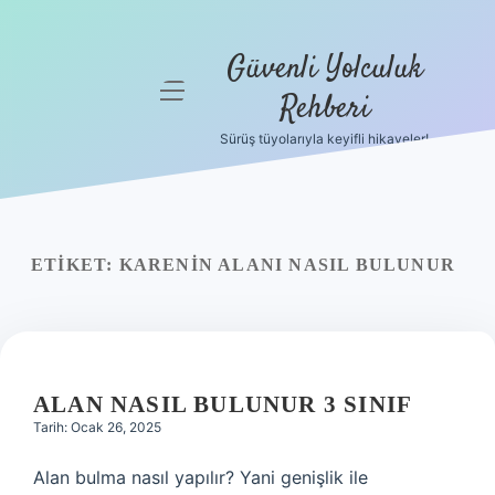
Güvenli Yolculuk
menüyü
Rehberi
aç
Sürüş tüyolarıyla keyifli hikayeler!
Anasayfa
Gizlilik
Politikası
ETIKET:
KARENIN ALANI NASIL BULUNUR
Yasal Uyarı
Hakkımızda
ALAN NASIL BULUNUR 3 SINIF
Tarih: Ocak 26, 2025
Alan bulma nasıl yapılır? Yani genişlik ile