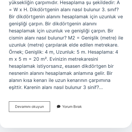
yüksekliğin çarpımıdır. Hesaplama şu şekildedir: A
= W x H. Dikdörtgenin alanı nasıl bulunur 3. sınıf?
Bir dikdörtgenin alanını hesaplamak için uzunluk ve
genişliği çarpın. Bir dikdörtgenin alanını
hesaplamak için uzunluk ve genişliği çarpın. Bir
cismin alanı nasıl bulunur? M2 = Genişlik (metre) ile
uzunluk (metre) çarpılarak elde edilen metrekare.
Örnek; Genişlik: 4 m, Uzunluk: 5 m. Hesaplama: 4
m x 5 m = 20 m². Evinizin metrekaresini
hesaplamak istiyorsanız, esasen dikdörtgen bir
nesnenin alanını hesaplamak anlamına gelir. Bir
alanın kısa kenarı ile uzun kenarının çarpımına
eşittir. Karenin alanı nasıl bulunur 3 sinif?…
Alan
Devamını okuyun
Yorum Bırak
Nasıl
Bulunur
3
Sınıf