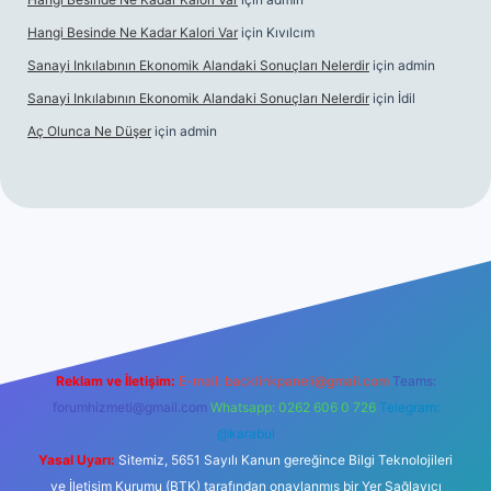
Hangi Besinde Ne Kadar Kalori Var
için
Kıvılcım
Sanayi Inkılabının Ekonomik Alandaki Sonuçları Nelerdir
için
admin
Sanayi Inkılabının Ekonomik Alandaki Sonuçları Nelerdir
için
İdil
Aç Olunca Ne Düşer
için
admin
erabet resmi sitesi
tulipbetgiris.org
Reklam ve İletişim:
E-mail:
backlinkpaneli@gmail.com
Teams:
forumhizmeti@gmail.com
Whatsapp: 0262 606 0 726
Telegram:
@karabul
Yasal Uyarı:
Sitemiz, 5651 Sayılı Kanun gereğince Bilgi Teknolojileri
ve İletişim Kurumu (BTK) tarafından onaylanmış bir Yer Sağlayıcı