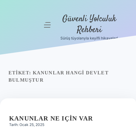
Güvenli Yolculuk
menüyü
Rehberi
aç
Sürüş tüyolarıyla keyifli hikayeler!
Anasayfa
Gizlilik
Politikası
ETIKET:
KANUNLAR HANGI DEVLET
Yasal Uyarı
BULMUŞTUR
Hakkımızda
KANUNLAR NE IÇIN VAR
Tarih: Ocak 25, 2025