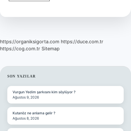
Ne
Için
Var
https://organiksigorta.com
https://duce.com.tr
https://cog.com.tr
Sitemap
SIDEBAR
SON YAZILAR
Vurgun Yedim şarkısını kim söylüyor ?
Ağustos 9, 2026
Kutanöz ne anlama gelir ?
Ağustos 8, 2026