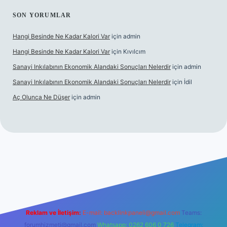
SON YORUMLAR
Hangi Besinde Ne Kadar Kalori Var
için
admin
Hangi Besinde Ne Kadar Kalori Var
için
Kıvılcım
Sanayi Inkılabının Ekonomik Alandaki Sonuçları Nelerdir
için
admin
Sanayi Inkılabının Ekonomik Alandaki Sonuçları Nelerdir
için
İdil
Aç Olunca Ne Düşer
için
admin
rabet resmi sitesi
tulipbetgiris.org
Reklam ve İletişim:
E-mail:
backlinkpaneli@gmail.com
Teams:
forumhizmeti@gmail.com
Whatsapp: 0262 606 0 726
Telegram: