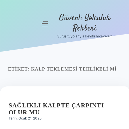
Güvenli Yolculuk
menüyü
Rehberi
aç
Sürüş tüyolarıyla keyifli hikayeler!
Anasayfa
Gizlilik
Politikası
ETIKET:
KALP TEKLEMESI TEHLIKELI MI
Yasal Uyarı
Hakkımızda
SAĞLIKLI KALPTE ÇARPINTI
OLUR MU
Tarih: Ocak 21, 2025