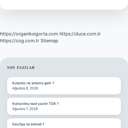
Olur
Mu
https://organiksigorta.com
https://duce.com.tr
https://cog.com.tr
Sitemap
SIDEBAR
SON YAZILAR
Kutanöz ne anlama gelir ?
Ağustos 8, 2026
Kızkardeş nasıl yazılır TDK ?
Ağustos 7, 2026
DevOps ne bilmeli ?