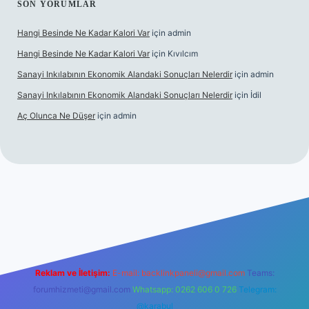
SON YORUMLAR
Hangi Besinde Ne Kadar Kalori Var
için
admin
Hangi Besinde Ne Kadar Kalori Var
için
Kıvılcım
Sanayi Inkılabının Ekonomik Alandaki Sonuçları Nelerdir
için
admin
Sanayi Inkılabının Ekonomik Alandaki Sonuçları Nelerdir
için
İdil
Aç Olunca Ne Düşer
için
admin
rabet resmi sitesi
tulipbetgiris.org
Reklam ve İletişim:
E-mail:
backlinkpaneli@gmail.com
Teams:
forumhizmeti@gmail.com
Whatsapp: 0262 606 0 726
Telegram:
@karabul