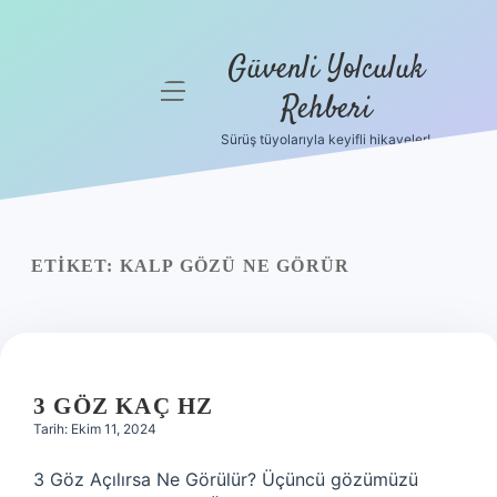
Güvenli Yolculuk
menüyü
Rehberi
aç
Sürüş tüyolarıyla keyifli hikayeler!
Anasayfa
Gizlilik
Politikası
ETIKET:
KALP GÖZÜ NE GÖRÜR
Yasal Uyarı
Hakkımızda
3 GÖZ KAÇ HZ
Tarih: Ekim 11, 2024
3 Göz Açılırsa Ne Görülür? Üçüncü gözümüzü