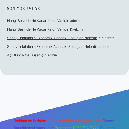
SON YORUMLAR
Hangi Besinde Ne Kadar Kalori Var
için
admin
Hangi Besinde Ne Kadar Kalori Var
için
Kıvılcım
Sanayi Inkılabının Ekonomik Alandaki Sonuçları Nelerdir
için
admin
Sanayi Inkılabının Ekonomik Alandaki Sonuçları Nelerdir
için
İdil
Aç Olunca Ne Düşer
için
admin
rabet resmi sitesi
tulipbetgiris.org
Reklam ve İletişim:
E-mail:
backlinkpaneli@gmail.com
Teams:
forumhizmeti@gmail.com
Whatsapp: 0262 606 0 726
Telegram: