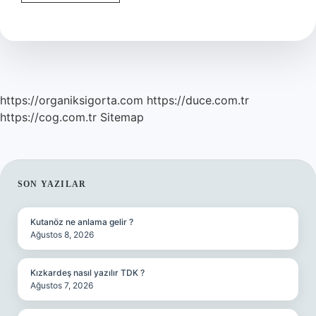
Göz
Kaç
Hz
https://organiksigorta.com
https://duce.com.tr
https://cog.com.tr
Sitemap
SIDEBAR
SON YAZILAR
Kutanöz ne anlama gelir ?
Ağustos 8, 2026
Kızkardeş nasıl yazılır TDK ?
Ağustos 7, 2026