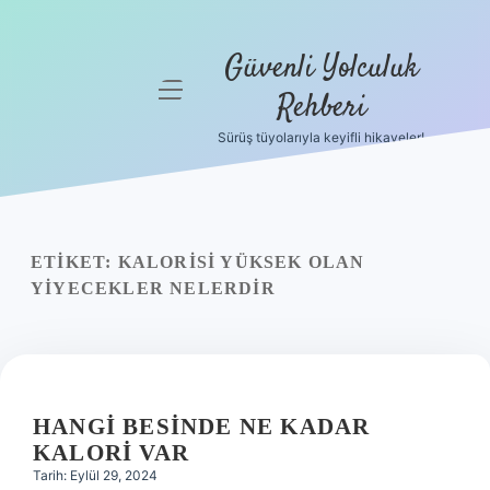
Güvenli Yolculuk
menüyü
Rehberi
aç
Sürüş tüyolarıyla keyifli hikayeler!
Anasayfa
Gizlilik
Politikası
ETIKET:
KALORISI YÜKSEK OLAN
Yasal Uyarı
YIYECEKLER NELERDIR
Hakkımızda
HANGI BESINDE NE KADAR
KALORI VAR
Tarih: Eylül 29, 2024