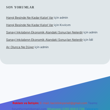
SON YORUMLAR
Hangi Besinde Ne Kadar Kalori Var
için
admin
Hangi Besinde Ne Kadar Kalori Var
için
Kıvılcım
Sanayi Inkılabının Ekonomik Alandaki Sonuçları Nelerdir
için
admin
Sanayi Inkılabının Ekonomik Alandaki Sonuçları Nelerdir
için
İdil
Aç Olunca Ne Düşer
için
admin
rabet resmi sitesi
tulipbetgiris.org
Reklam ve İletişim:
E-mail:
backlinkpaneli@gmail.com
Teams:
forumhizmeti@gmail.com
Whatsapp: 0262 606 0 726
Telegram: