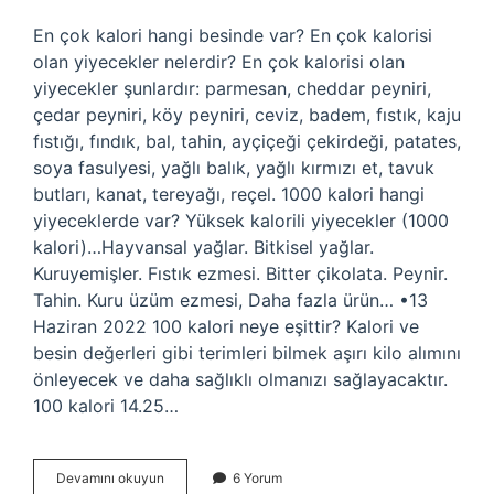
En çok kalori hangi besinde var? En çok kalorisi
olan yiyecekler nelerdir? En çok kalorisi olan
yiyecekler şunlardır: parmesan, cheddar peyniri,
çedar peyniri, köy peyniri, ceviz, badem, fıstık, kaju
fıstığı, fındık, bal, tahin, ayçiçeği çekirdeği, patates,
soya fasulyesi, yağlı balık, yağlı kırmızı et, tavuk
butları, kanat, tereyağı, reçel. 1000 kalori hangi
yiyeceklerde var? Yüksek kalorili yiyecekler (1000
kalori)…Hayvansal yağlar. Bitkisel yağlar.
Kuruyemişler. Fıstık ezmesi. Bitter çikolata. Peynir.
Tahin. Kuru üzüm ezmesi, Daha fazla ürün… •13
Haziran 2022 100 kalori neye eşittir? Kalori ve
besin değerleri gibi terimleri bilmek aşırı kilo alımını
önleyecek ve daha sağlıklı olmanızı sağlayacaktır.
100 kalori 14.25…
Hangi
Devamını okuyun
6 Yorum