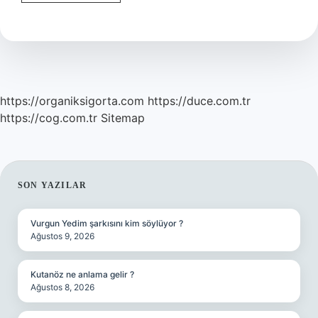
Besinde
Ne
Kadar
Kalori
Var
https://organiksigorta.com
https://duce.com.tr
https://cog.com.tr
Sitemap
SIDEBAR
SON YAZILAR
Vurgun Yedim şarkısını kim söylüyor ?
Ağustos 9, 2026
Kutanöz ne anlama gelir ?
Ağustos 8, 2026