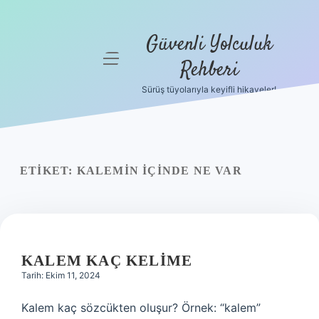
Güvenli Yolculuk
menüyü
Rehberi
aç
Sürüş tüyolarıyla keyifli hikayeler!
Anasayfa
Gizlilik
Politikası
ETIKET:
KALEMIN IÇINDE NE VAR
Yasal Uyarı
Hakkımızda
KALEM KAÇ KELIME
Tarih: Ekim 11, 2024
Kalem kaç sözcükten oluşur? Örnek: “kalem”