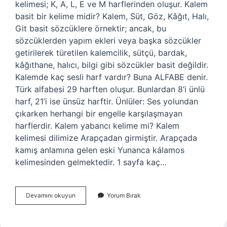
kelimesi; K, A, L, E ve M harflerinden oluşur. Kalem
basit bir kelime midir? Kalem, Süt, Göz, Kâğıt, Halı,
Git basit sözcüklere örnektir; ancak, bu
sözcüklerden yapım ekleri veya başka sözcükler
getirilerek türetilen kalemcilik, sütçü, bardak,
kâğıthane, halıcı, bilgi gibi sözcükler basit değildir.
Kalemde kaç sesli harf vardır? Buna ALFABE denir.
Türk alfabesi 29 harften oluşur. Bunlardan 8’i ünlü
harf, 21’i ise ünsüz harftir. Ünlüler: Ses yolundan
çıkarken herhangi bir engelle karşılaşmayan
harflerdir. Kalem yabancı kelime mi? Kalem
kelimesi dilimize Arapçadan girmiştir. Arapçada
kamış anlamına gelen eski Yunanca kálamos
kelimesinden gelmektedir. 1 sayfa kaç…
Kalem
Devamını okuyun
Yorum Bırak
Kaç
Kelime