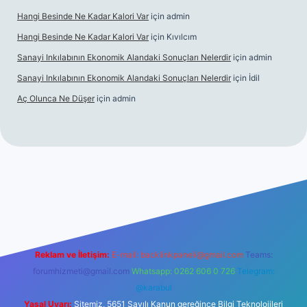
Hangi Besinde Ne Kadar Kalori Var
için
admin
Hangi Besinde Ne Kadar Kalori Var
için
Kıvılcım
Sanayi Inkılabının Ekonomik Alandaki Sonuçları Nelerdir
için
admin
Sanayi Inkılabının Ekonomik Alandaki Sonuçları Nelerdir
için
İdil
Aç Olunca Ne Düşer
için
admin
si
tulipbetgiris.org
Reklam ve İletişim:
E-mail:
backlinkpaneli@gmail.com
Teams:
forumhizmeti@gmail.com
Whatsapp: 0262 606 0 726
Telegram:
@karabul
Yasal Uyarı:
Sitemiz, 5651 Sayılı Kanun gereğince Bilgi Teknolojileri