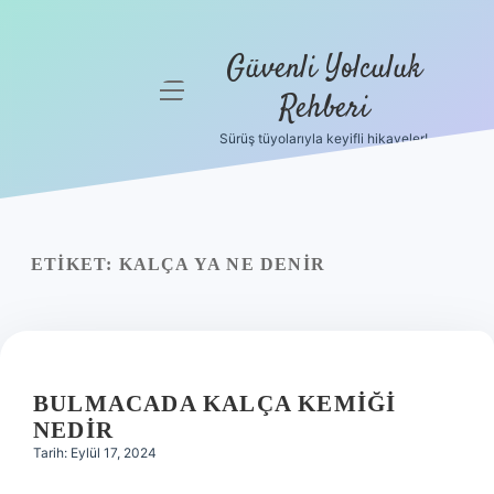
Güvenli Yolculuk
menüyü
Rehberi
aç
Sürüş tüyolarıyla keyifli hikayeler!
Anasayfa
Gizlilik
Politikası
ETIKET:
KALÇA YA NE DENIR
Yasal Uyarı
Hakkımızda
BULMACADA KALÇA KEMIĞI
NEDIR
Tarih: Eylül 17, 2024