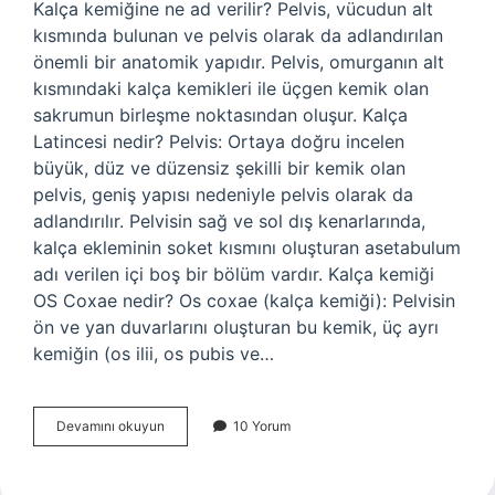
Kalça kemiğine ne ad verilir? Pelvis, vücudun alt
kısmında bulunan ve pelvis olarak da adlandırılan
önemli bir anatomik yapıdır. Pelvis, omurganın alt
kısmındaki kalça kemikleri ile üçgen kemik olan
sakrumun birleşme noktasından oluşur. Kalça
Latincesi nedir? Pelvis: Ortaya doğru incelen
büyük, düz ve düzensiz şekilli bir kemik olan
pelvis, geniş yapısı nedeniyle pelvis olarak da
adlandırılır. Pelvisin sağ ve sol dış kenarlarında,
kalça ekleminin soket kısmını oluşturan asetabulum
adı verilen içi boş bir bölüm vardır. Kalça kemiği
OS Coxae nedir? Os coxae (kalça kemiği): Pelvisin
ön ve yan duvarlarını oluşturan bu kemik, üç ayrı
kemiğin (os ilii, os pubis ve…
Bulmacada
Devamını okuyun
10 Yorum
Kalça
Kemiği
Nedir