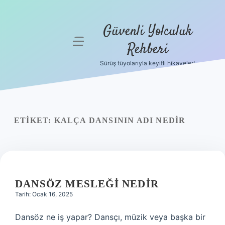
Güvenli Yolculuk
menüyü
Rehberi
aç
Sürüş tüyolarıyla keyifli hikayeler!
Anasayfa
Gizlilik
Politikası
ETIKET:
KALÇA DANSININ ADI NEDIR
Yasal Uyarı
Hakkımızda
DANSÖZ MESLEĞI NEDIR
Tarih: Ocak 16, 2025
Dansöz ne iş yapar? Dansçı, müzik veya başka bir