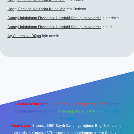
Hangi Besinde Ne Kadar Kalori Var
için
Kıvılcım
Sanayi Inkılabının Ekonomik Alandaki Sonuçları Nelerdir
için
admin
Sanayi Inkılabının Ekonomik Alandaki Sonuçları Nelerdir
için
İdil
Aç Olunca Ne Düşer
için
admin
rabet resmi sitesi
tulipbetgiris.org
Reklam ve İletişim:
E-mail:
backlinkpaneli@gmail.com
Teams:
forumhizmeti@gmail.com
Whatsapp: 0262 606 0 726
Telegram:
@karabul
Yasal Uyarı:
Sitemiz, 5651 Sayılı Kanun gereğince Bilgi Teknolojileri
ve İletişim Kurumu (BTK) tarafından onaylanmış bir Yer Sağlayıcı