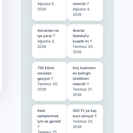
Ağustos 5,
nelerdir ?
2026
Ağustos 4,
2026
Advantan ne
Avarlar
işe yarar ?
İstanbul’u
Ağustos 3,
kuşattı mı ?
2026
Temmuz 30,
2026
750 Eshot
Koç kadınının
nereden
en belirgin
geçiyor ?
özellikleri
Temmuz 30,
nelerdir ?
2026
Temmuz 27,
2026
Kedi
500 TL’ye kaç
sahiplenmek
euro alınıyor ?
için ne gerekli
Temmuz 24,
?
2026
Temmuz 25,