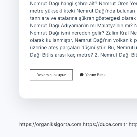
Nemrut Dağı hangi şehre ait? Nemrut Ören Yeri
metre yükseklikteki Nemrut Dağı’nda bulunan k
tanrılara ve atalarına şükran göstergesi olarak
Nemrut Dağı Adıyaman’ın mı Malatya’nın mı? Ne
Nemrut Dağı ismi nereden gelir? Zalim Kral Ne
olarak kullanmıştır. Nemrut Dağı’nın volkanik 
üzerine ateş parçaları düşmüştür. Bu, Nemrut’u
Dağı Bitlis arası kaç metre? 2. Nemrut Dağı Bi
Nemrut
Devamını okuyun
Yorum Bırak
Dağı
Bitlis
Mi
Adıyaman
Mı
https://organiksigorta.com
https://duce.com.tr
htt