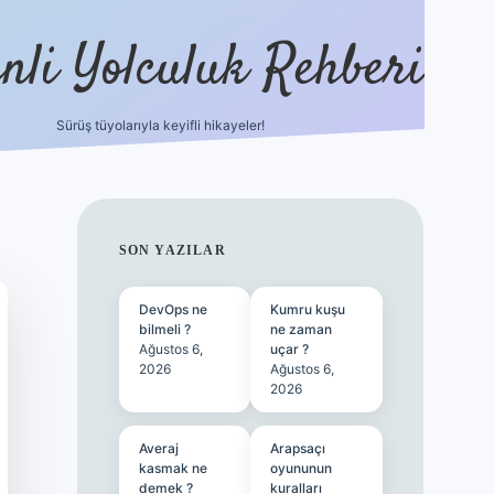
nli Yolculuk Rehberi
Sürüş tüyolarıyla keyifli hikayeler!
grandoperabet resm
SIDEBAR
SON YAZILAR
DevOps ne
Kumru kuşu
bilmeli ?
ne zaman
Ağustos 6,
uçar ?
2026
Ağustos 6,
2026
Averaj
Arapsaçı
kasmak ne
oyununun
demek ?
kuralları