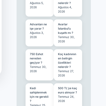
Ağustos 5,
nelerdir ?
2026
Ağustos 4,
2026
Advantan ne
Avarlar
işe yarar ?
İstanbul’u
Ağustos 3,
kuşattı mı ?
2026
Temmuz 30,
2026
750 Eshot
Koç kadınının
nereden
en belirgin
geçiyor ?
özellikleri
Temmuz 30,
nelerdir ?
2026
Temmuz 27,
2026
Kedi
500 TL’ye kaç
sahiplenmek
euro alınıyor ?
için ne gerekli
Temmuz 24,
?
2026
Temmuz 25,