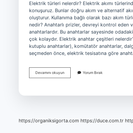
Elektrik türleri nelerdir? Elektrik akımı türleri
konuşuruz. Bunlar doğru akım ve alternatif akım 
oluşturur. Kullanıma bağlı olarak bazı akım t
nedir? Anahtarlı prizler, devreyi kontrol eden 
anahtarlardır. Bu anahtarlar sayesinde odadaki
çok kolaydır. Elektrik anahtar çeşitleri nelerdi
kutuplu anahtarlar), komütatör anahtarlar, dal
seçmeden önce, elektrik tesisatına göre anaht
Prizlere
Devamını okuyun
Yorum Bırak
Kadar
Gelen
Elektriğe
Ne
Denir
https://organiksigorta.com
https://duce.com.tr
htt