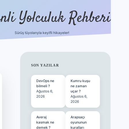
nli Yolculuk Rehberi
Sürüş tüyolarıyla keyifli hikayeler!
grandoperabet resm
SIDEBAR
SON YAZILAR
DevOps ne
Kumru kuşu
bilmeli ?
ne zaman
Ağustos 6,
uçar ?
2026
Ağustos 6,
2026
Averaj
Arapsaçı
kasmak ne
oyununun
demek ?
kuralları