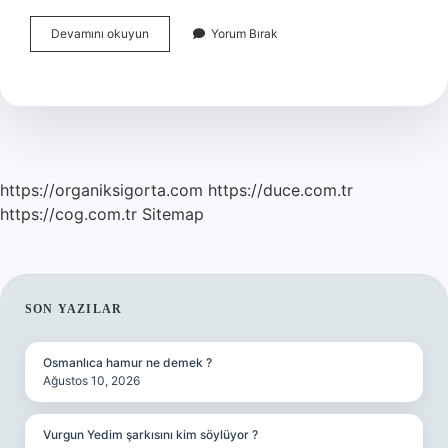
Prizlere
Devamını okuyun
Yorum Bırak
Kadar
Gelen
Elektriğe
Ne
Denir
https://organiksigorta.com
https://duce.com.tr
https://cog.com.tr
Sitemap
SIDEBAR
SON YAZILAR
Osmanlıca hamur ne demek ?
Ağustos 10, 2026
Vurgun Yedim şarkısını kim söylüyor ?