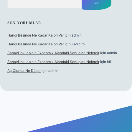
SON YORUMLAR
Hangi Besinde Ne Kadar Kalori Var
için
admin
Hangi Besinde Ne Kadar Kalori Var
için
Kıvılcım
Sanayi Inkılabının Ekonomik Alandaki Sonuçları Nelerdir
için
admin
Sanayi Inkılabının Ekonomik Alandaki Sonuçları Nelerdir
için
İdil
Aç Olunca Ne Düşer
için
admin
abet resmi sitesi
tulipbetgiris.org