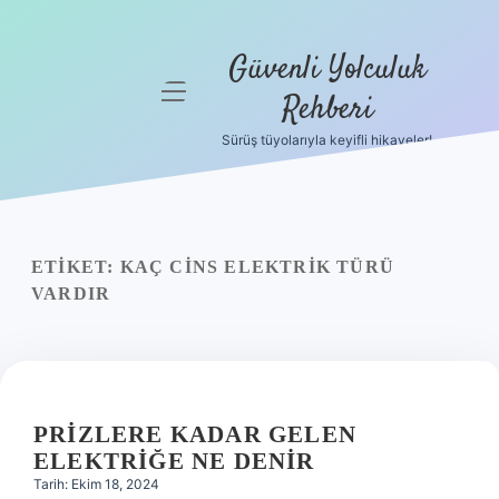
Güvenli Yolculuk
menüyü
Rehberi
aç
Sürüş tüyolarıyla keyifli hikayeler!
Anasayfa
Gizlilik
Politikası
ETIKET:
KAÇ CINS ELEKTRIK TÜRÜ
Yasal Uyarı
VARDIR
Hakkımızda
PRIZLERE KADAR GELEN
ELEKTRIĞE NE DENIR
Tarih: Ekim 18, 2024