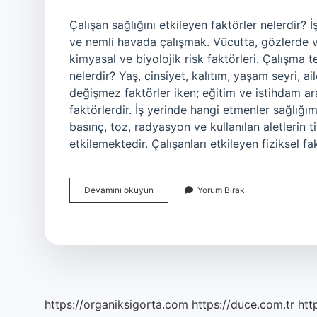
Çalışan sağlığını etkileyen faktörler nelerdir? 
ve nemli havada çalışmak. Vücutta, gözlerde v
kimyasal ve biyolojik risk faktörleri. Çalışma
nelerdir? Yaş, cinsiyet, kalıtım, yaşam seyri, a
değişmez faktörler iken; eğitim ve istihdam ara
faktörlerdir. İş yerinde hangi etmenler sağlığı
basınç, toz, radyasyon ve kullanılan aletlerin tit
etkilemektedir. Çalışanları etkileyen fiziksel fak
Çalışan
Devamını okuyun
Yorum Bırak
Sağlığını
Etkileyen
Faktörler
Hangileri
Olabilir
https://organiksigorta.com
https://duce.com.tr
htt