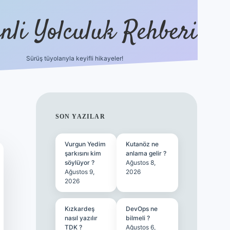
nli Yolculuk Rehberi
Sürüş tüyolarıyla keyifli hikayeler!
grandoperabet resm
SIDEBAR
SON YAZILAR
Vurgun Yedim
Kutanöz ne
şarkısını kim
anlama gelir ?
söylüyor ?
Ağustos 8,
Ağustos 9,
2026
2026
Kızkardeş
DevOps ne
nasıl yazılır
bilmeli ?
TDK ?
Ağustos 6,