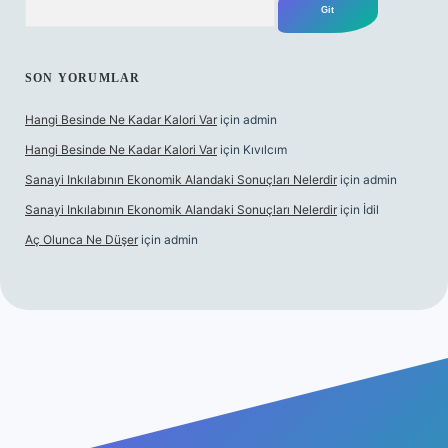
SON YORUMLAR
Hangi Besinde Ne Kadar Kalori Var
için
admin
Hangi Besinde Ne Kadar Kalori Var
için
Kıvılcım
Sanayi Inkılabının Ekonomik Alandaki Sonuçları Nelerdir
için
admin
Sanayi Inkılabının Ekonomik Alandaki Sonuçları Nelerdir
için
İdil
Aç Olunca Ne Düşer
için
admin
abet resmi sitesi
tulipbetgiris.org