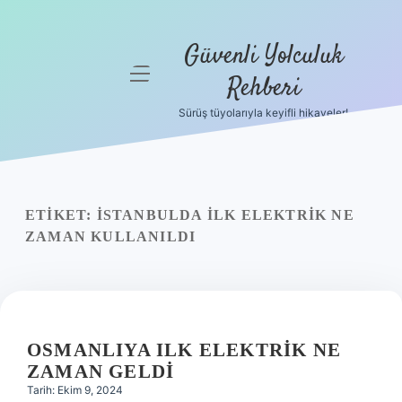
Güvenli Yolculuk
menüyü
Rehberi
aç
Sürüş tüyolarıyla keyifli hikayeler!
Anasayfa
Gizlilik
Politikası
ETIKET:
İSTANBULDA ILK ELEKTRIK NE
Yasal Uyarı
ZAMAN KULLANILDI
Hakkımızda
OSMANLIYA ILK ELEKTRIK NE
ZAMAN GELDI
Tarih: Ekim 9, 2024