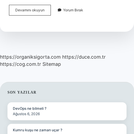
Osmanlıya
Devamını okuyun
Yorum Bırak
Ilk
Elektrik
Ne
Zaman
Geldi
https://organiksigorta.com
https://duce.com.tr
https://cog.com.tr
Sitemap
SIDEBAR
SON YAZILAR
DevOps ne bilmeli ?
Ağustos 6, 2026
Kumru kuşu ne zaman uçar ?