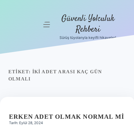
Güvenli Yolculuk
menüyü
Rehberi
aç
Sürüş tüyolarıyla keyifli hikayeler!
Anasayfa
Gizlilik
Politikası
ETIKET:
İKI ADET ARASI KAÇ GÜN
Yasal Uyarı
OLMALI
Hakkımızda
ERKEN ADET OLMAK NORMAL MI
Tarih: Eylül 28, 2024