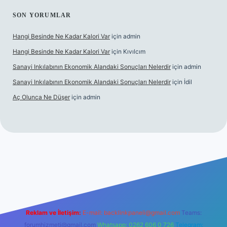
SON YORUMLAR
Hangi Besinde Ne Kadar Kalori Var
için
admin
Hangi Besinde Ne Kadar Kalori Var
için
Kıvılcım
Sanayi Inkılabının Ekonomik Alandaki Sonuçları Nelerdir
için
admin
Sanayi Inkılabının Ekonomik Alandaki Sonuçları Nelerdir
için
İdil
Aç Olunca Ne Düşer
için
admin
erabet resmi sitesi
tulipbetgiris.org
Reklam ve İletişim:
E-mail:
backlinkpaneli@gmail.com
Teams:
forumhizmeti@gmail.com
Whatsapp: 0262 606 0 726
Telegram: