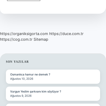
Adet
Olmak
Normal
Mi
https://organiksigorta.com
https://duce.com.tr
https://cog.com.tr
Sitemap
SIDEBAR
SON YAZILAR
Osmanlıca hamur ne demek ?
Ağustos 10, 2026
Vurgun Yedim şarkısını kim söylüyor ?
Ağustos 9, 2026