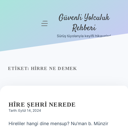
Güvenli Yolculuk
menüyü
Rehberi
aç
Sürüş tüyolarıyla keyifli hikayeler!
Anasayfa
Gizlilik
Politikası
ETIKET:
HIRRE NE DEMEK
Yasal Uyarı
Hakkımızda
HÎRE ŞEHRI NEREDE
Tarih: Eylül 14, 2024
Hireliler hangi dine mensup? Nu’man b. Münzir