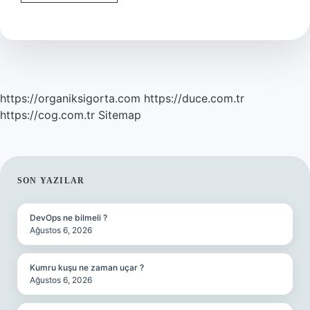
Şehri
Nerede
https://organiksigorta.com
https://duce.com.tr
https://cog.com.tr
Sitemap
SIDEBAR
SON YAZILAR
DevOps ne bilmeli ?
Ağustos 6, 2026
Kumru kuşu ne zaman uçar ?
Ağustos 6, 2026