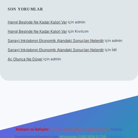
SON YORUMLAR
Hangi Besinde Ne Kadar Kalori Var
için
admin
Hangi Besinde Ne Kadar Kalori Var
için
Kıvılcım
Sanayi Inkılabının Ekonomik Alandaki Sonuçları Nelerdir
için
admin
Sanayi Inkılabının Ekonomik Alandaki Sonuçları Nelerdir
için
İdil
Aç Olunca Ne Düşer
için
admin
erabet resmi sitesi
tulipbetgiris.org
Reklam ve İletişim:
E-mail:
backlinkpaneli@gmail.com
Teams:
forumhizmeti@gmail.com
Whatsapp: 0262 606 0 726
Telegram: