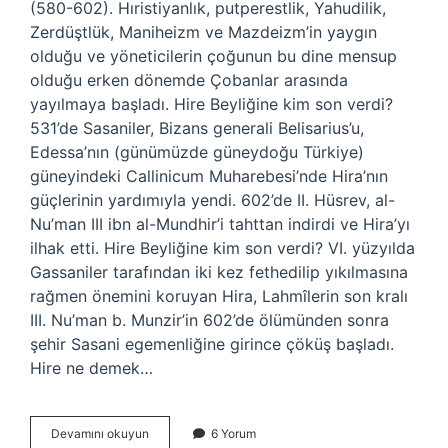
(580-602). Hıristiyanlık, putperestlik, Yahudilik,
Zerdüştlük, Maniheizm ve Mazdeizm’in yaygın
olduğu ve yöneticilerin çoğunun bu dine mensup
olduğu erken dönemde Çobanlar arasında
yayılmaya başladı. Hire Beyliğine kim son verdi?
531’de Sasaniler, Bizans generali Belisarius’u,
Edessa’nın (günümüzde güneydoğu Türkiye)
güneyindeki Callinicum Muharebesi’nde Hira’nın
güçlerinin yardımıyla yendi. 602’de II. Hüsrev, al-
Nu’man III ibn al-Mundhir’i tahttan indirdi ve Hira’yı
ilhak etti. Hire Beyliğine kim son verdi? VI. yüzyılda
Gassaniler tarafından iki kez fethedilip yıkılmasına
rağmen önemini koruyan Hira, Lahmîlerin son kralı
III. Nu’man b. Munzir’in 602’de ölümünden sonra
şehir Sasani egemenliğine girince çöküş başladı.
Hire ne demek…
Hîre
Devamını okuyun
6 Yorum