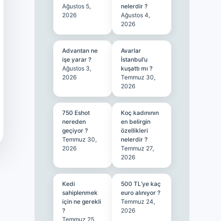
Ağustos 5,
nelerdir ?
2026
Ağustos 4,
2026
Advantan ne
Avarlar
işe yarar ?
İstanbul’u
Ağustos 3,
kuşattı mı ?
2026
Temmuz 30,
2026
750 Eshot
Koç kadınının
nereden
en belirgin
geçiyor ?
özellikleri
Temmuz 30,
nelerdir ?
2026
Temmuz 27,
2026
Kedi
500 TL’ye kaç
sahiplenmek
euro alınıyor ?
için ne gerekli
Temmuz 24,
?
2026
Temmuz 25,