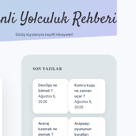
nli Yolculuk Rehberi
Sürüş tüyolarıyla keyifli hikayeler!
grandoperabet resmi sitesi
tulipbetgiris.org
SIDEBAR
SON YAZILAR
DevOps ne
Kumru kuşu
bilmeli ?
ne zaman
Ağustos 6,
uçar ?
2026
Ağustos 6,
2026
Averaj
Arapsaçı
kasmak ne
oyununun
demek ?
kuralları