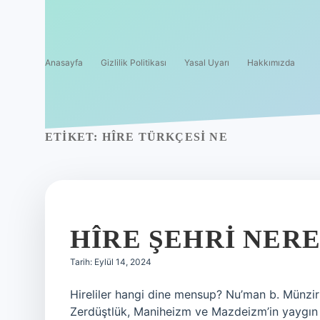
Anasayfa
Gizlilik Politikası
Yasal Uyarı
Hakkımızda
ETIKET:
HÎRE TÜRKÇESI NE
HÎRE ŞEHRI NER
Tarih: Eylül 14, 2024
Hireliler hangi dine mensup? Nu’man b. Münzir (
Zerdüştlük, Maniheizm ve Mazdeizm’in yaygın