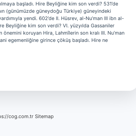
maya başladı. Hire Beyliğine kim son verdi? 531’de
sa’nın (günümüzde güneydoğu Türkiye) güneyindeki
rdımıyla yendi. 602’de II. Hüsrev, al-Nu’man III ibn al-
Hire Beyliğine kim son verdi? VI. yüzyılda Gassaniler
n önemini koruyan Hira, Lahmîlerin son kralı III. Nu’man
ani egemenliğine girince çöküş başladı. Hire ne
ps://cog.com.tr
Sitemap