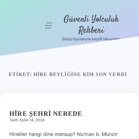
Güvenli Yolculuk
menüyü
Rehberi
aç
Sürüş tüyolarıyla keyifli hikayeler!
Anasayfa
Gizlilik
Politikası
ETIKET:
HIRE BEYLIĞINE KIM SON VERDI
Yasal Uyarı
Hakkımızda
HÎRE ŞEHRI NEREDE
Tarih: Eylül 14, 2024
Hireliler hangi dine mensup? Nu’man b. Münzir