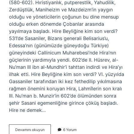
(580-602). Hıristiyanlık, putperestlik, Yahudilik,
Zerdüştlük, Maniheizm ve Mazdeizm’in yaygın
olduğu ve yöneticilerin çoğunun bu dine mensup
olduğu erken dönemde Çobanlar arasında
yayılmaya başladı. Hire Beyliğine kim son verdi?
531’de Sasaniler, Bizans generali Belisarius’u,
Edessa’nın (günümüzde güneydoğu Türkiye)
güneyindeki Callinicum Muharebesi’nde Hira’nın
güçlerinin yardımıyla yendi. 602’de II. Hüsrev, al-
Nu’man III ibn al-Mundhir’i tahttan indirdi ve Hira’yı
ilhak etti. Hire Beyliğine kim son verdi? VI. yüzyılda
Gassaniler tarafından iki kez fethedilip yıkılmasına
rağmen önemini koruyan Hira, Lahmîlerin son kralı
III. Nu’man b. Munzir’in 602’de ölümünden sonra
şehir Sasani egemenliğine girince çöküş başladı.
Hire ne demek…
Hîre
Devamını okuyun
6 Yorum