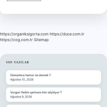
Şehri
Nerede
https://organiksigorta.com
https://duce.com.tr
https://cog.com.tr
Sitemap
SIDEBAR
SON YAZILAR
Osmanlıca hamur ne demek ?
Ağustos 10, 2026
Vurgun Yedim şarkısını kim söylüyor ?
Ağustos 9, 2026