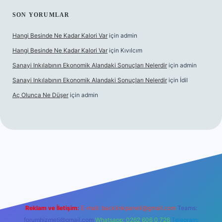
SON YORUMLAR
Hangi Besinde Ne Kadar Kalori Var
için
admin
Hangi Besinde Ne Kadar Kalori Var
için
Kıvılcım
Sanayi Inkılabının Ekonomik Alandaki Sonuçları Nelerdir
için
admin
Sanayi Inkılabının Ekonomik Alandaki Sonuçları Nelerdir
için
İdil
Aç Olunca Ne Düşer
için
admin
erabet resmi sitesi
tulipbetgiris.org
Reklam ve İletişim:
E-mail:
backlinkpaneli@gmail.com
Teams:
forumhizmeti@gmail.com
Whatsapp: 0262 606 0 726
Telegram: