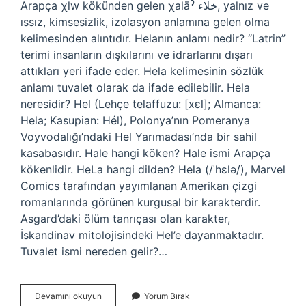
Arapça χlw kökünden gelen χalāˀ خلاء, yalnız ve
ıssız, kimsesizlik, izolasyon anlamına gelen olma
kelimesinden alıntıdır. Helanın anlamı nedir? “Latrin”
terimi insanların dışkılarını ve idrarlarını dışarı
attıkları yeri ifade eder. Hela kelimesinin sözlük
anlamı tuvalet olarak da ifade edilebilir. Hela
neresidir? Hel (Lehçe telaffuzu: [xɛl]; Almanca:
Hela; Kasupian: Hél), Polonya’nın Pomeranya
Voyvodalığı’ndaki Hel Yarımadası’nda bir sahil
kasabasıdır. Hale hangi köken? Hale ismi Arapça
kökenlidir. HeLa hangi dilden? Hela (/ˈhɛlə/), Marvel
Comics tarafından yayımlanan Amerikan çizgi
romanlarında görünen kurgusal bir karakterdir.
Asgard’daki ölüm tanrıçası olan karakter,
İskandinav mitolojisindeki Hel’e dayanmaktadır.
Tuvalet ismi nereden gelir?…
Hela
Devamını okuyun
Yorum Bırak