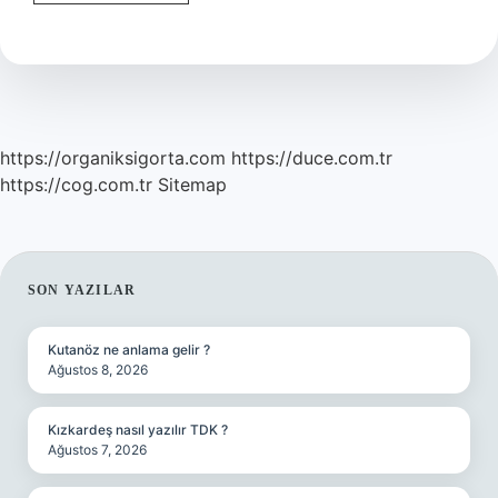
Hangi
Köken
https://organiksigorta.com
https://duce.com.tr
https://cog.com.tr
Sitemap
SIDEBAR
SON YAZILAR
Kutanöz ne anlama gelir ?
Ağustos 8, 2026
Kızkardeş nasıl yazılır TDK ?
Ağustos 7, 2026