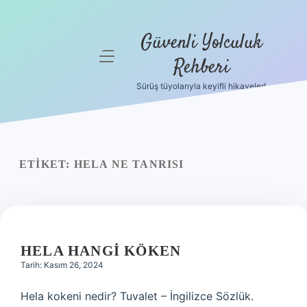
Güvenli Yolculuk
menüyü
Rehberi
aç
Sürüş tüyolarıyla keyifli hikayeler!
Anasayfa
Gizlilik
Politikası
ETIKET:
HELA NE TANRISI
Yasal Uyarı
Hakkımızda
HELA HANGI KÖKEN
Tarih: Kasım 26, 2024
Hela kokeni nedir? Tuvalet – İngilizce Sözlük.