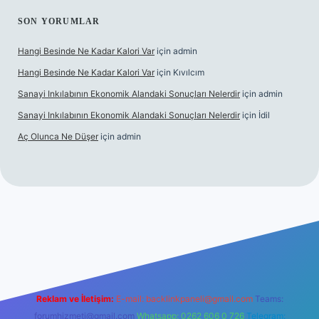
SON YORUMLAR
Hangi Besinde Ne Kadar Kalori Var
için
admin
Hangi Besinde Ne Kadar Kalori Var
için
Kıvılcım
Sanayi Inkılabının Ekonomik Alandaki Sonuçları Nelerdir
için
admin
Sanayi Inkılabının Ekonomik Alandaki Sonuçları Nelerdir
için
İdil
Aç Olunca Ne Düşer
için
admin
rabet resmi sitesi
tulipbetgiris.org
Reklam ve İletişim:
E-mail:
backlinkpaneli@gmail.com
Teams:
forumhizmeti@gmail.com
Whatsapp: 0262 606 0 726
Telegram: