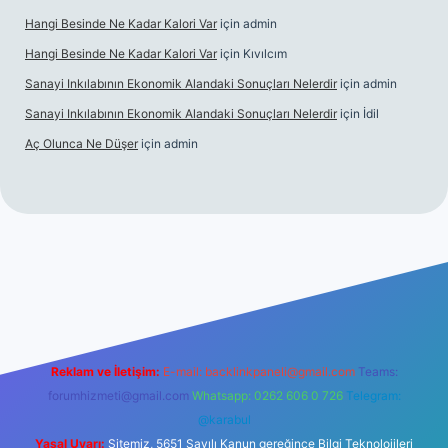
Hangi Besinde Ne Kadar Kalori Var
için
admin
Hangi Besinde Ne Kadar Kalori Var
için
Kıvılcım
Sanayi Inkılabının Ekonomik Alandaki Sonuçları Nelerdir
için
admin
Sanayi Inkılabının Ekonomik Alandaki Sonuçları Nelerdir
için
İdil
Aç Olunca Ne Düşer
için
admin
rabet resmi sitesi
tulipbetgiris.org
Reklam ve İletişim:
E-mail:
backlinkpaneli@gmail.com
Teams:
forumhizmeti@gmail.com
Whatsapp: 0262 606 0 726
Telegram:
@karabul
Yasal Uyarı:
Sitemiz, 5651 Sayılı Kanun gereğince Bilgi Teknolojileri