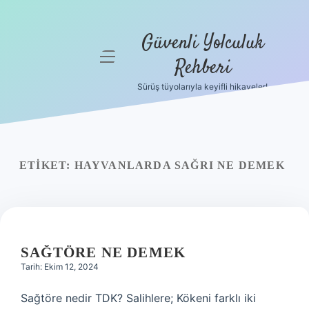
Güvenli Yolculuk
menüyü
Rehberi
aç
Sürüş tüyolarıyla keyifli hikayeler!
Anasayfa
Gizlilik
Politikası
ETIKET:
HAYVANLARDA SAĞRI NE DEMEK
Yasal Uyarı
Hakkımızda
SAĞTÖRE NE DEMEK
Tarih: Ekim 12, 2024
Sağtöre nedir TDK? Salihlere; Kökeni farklı iki