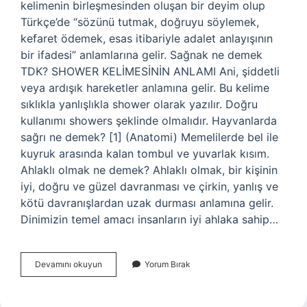
kelimenin birleşmesinden oluşan bir deyim olup
Türkçe’de “sözünü tutmak, doğruyu söylemek,
kefaret ödemek, esas itibariyle adalet anlayışının
bir ifadesi” anlamlarına gelir. Sağnak ne demek
TDK? SHOWER KELİMESİNİN ANLAMI Ani, şiddetli
veya ardışık hareketler anlamına gelir. Bu kelime
sıklıkla yanlışlıkla shower olarak yazılır. Doğru
kullanımı showers şeklinde olmalıdır. Hayvanlarda
sağrı ne demek? [1] (Anatomi) Memelilerde bel ile
kuyruk arasında kalan tombul ve yuvarlak kısım.
Ahlaklı olmak ne demek? Ahlaklı olmak, bir kişinin
iyi, doğru ve güzel davranması ve çirkin, yanlış ve
kötü davranışlardan uzak durması anlamına gelir.
Dinimizin temel amacı insanların iyi ahlaka sahip…
Sağtöre
Devamını okuyun
Yorum Bırak
Ne
Demek