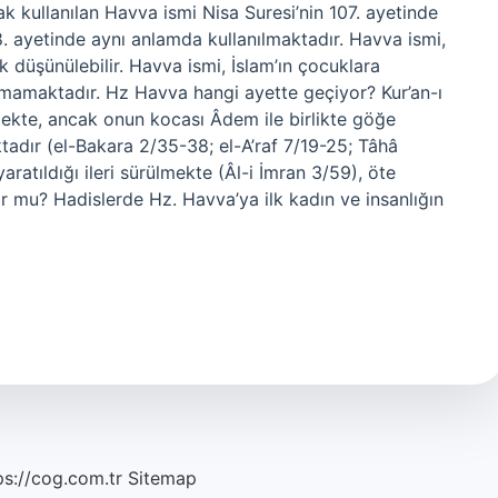
k kullanılan Havva ismi Nisa Suresi’nin 107. ayetinde
. ayetinde aynı anlamda kullanılmaktadır. Havva ismi,
 düşünülebilir. Havva ismi, İslam’ın çocuklara
 almamaktadır. Hz Havva hangi ayette geçiyor? Kur’an-ı
ekte, ancak onun kocası Âdem ile birlikte göğe
ktadır (el-Bakara 2/35-38; el-A’raf 7/19-25; Tâhâ
ratıldığı ileri sürülmekte (Âl-i İmran 3/59), öte
r mu? Hadislerde Hz. Havva’ya ilk kadın ve insanlığın
ps://cog.com.tr
Sitemap