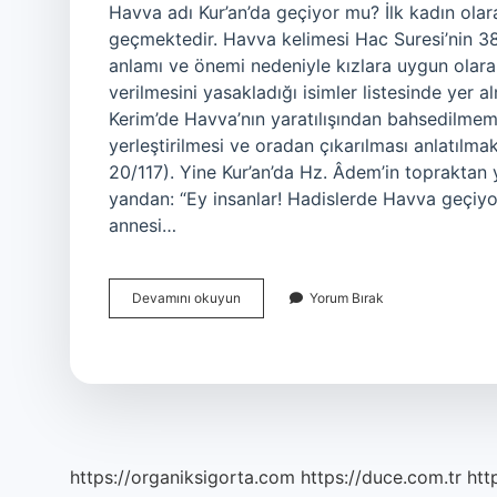
Havva adı Kur’an’da geçiyor mu? İlk kadın olara
geçmektedir. Havva kelimesi Hac Suresi’nin 38
anlamı ve önemi nedeniyle kızlara uygun olarak
verilmesini yasakladığı isimler listesinde yer
Kerim’de Havva’nın yaratılışından bahsedilmem
yerleştirilmesi ve oradan çıkarılması anlatılma
20/117). Yine Kur’an’da Hz. Âdem’in topraktan ya
yandan: “Ey insanlar! Hadislerde Havva geçiyo
annesi…
Kuranda
Devamını okuyun
Yorum Bırak
Havva
Ismi
Neden
Geçmiyor
https://organiksigorta.com
https://duce.com.tr
htt