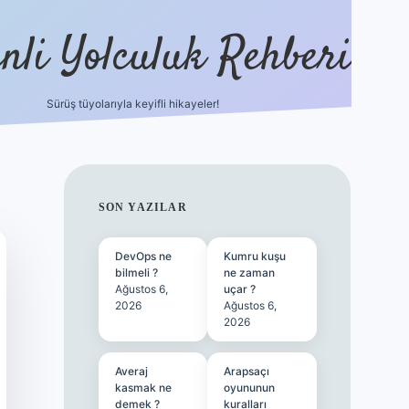
nli Yolculuk Rehberi
Sürüş tüyolarıyla keyifli hikayeler!
grandoperabet r
SIDEBAR
SON YAZILAR
DevOps ne
Kumru kuşu
bilmeli ?
ne zaman
Ağustos 6,
uçar ?
2026
Ağustos 6,
2026
Averaj
Arapsaçı
kasmak ne
oyununun
demek ?
kuralları