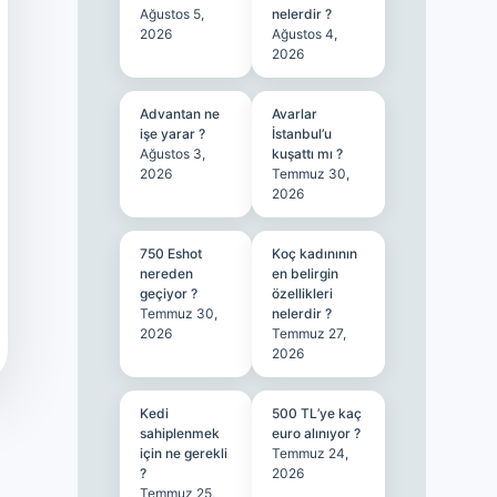
Ağustos 5,
nelerdir ?
2026
Ağustos 4,
2026
Advantan ne
Avarlar
işe yarar ?
İstanbul’u
Ağustos 3,
kuşattı mı ?
2026
Temmuz 30,
2026
750 Eshot
Koç kadınının
nereden
en belirgin
geçiyor ?
özellikleri
Temmuz 30,
nelerdir ?
2026
Temmuz 27,
2026
Kedi
500 TL’ye kaç
sahiplenmek
euro alınıyor ?
için ne gerekli
Temmuz 24,
?
2026
Temmuz 25,