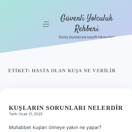
Güvenli Yolculuk
menüyü
Rehberi
aç
Sürüş tüyolarıyla keyifli hikayeler!
Anasayfa
Gizlilik
Politikası
ETIKET:
HASTA OLAN KUŞA NE VERILIR
Yasal Uyarı
Hakkımızda
KUŞLARIN SORUNLARI NELERDIR
Tarih: Ocak 21, 2025
Muhabbet kuşları ölmeye yakın ne yapar?