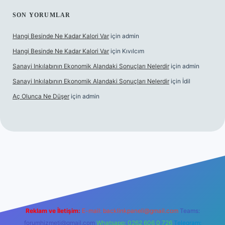
SON YORUMLAR
Hangi Besinde Ne Kadar Kalori Var
için
admin
Hangi Besinde Ne Kadar Kalori Var
için
Kıvılcım
Sanayi Inkılabının Ekonomik Alandaki Sonuçları Nelerdir
için
admin
Sanayi Inkılabının Ekonomik Alandaki Sonuçları Nelerdir
için
İdil
Aç Olunca Ne Düşer
için
admin
g
Reklam ve İletişim:
E-mail:
backlinkpaneli@gmail.com
Teams:
forumhizmeti@gmail.com
Whatsapp: 0262 606 0 726
Telegram: