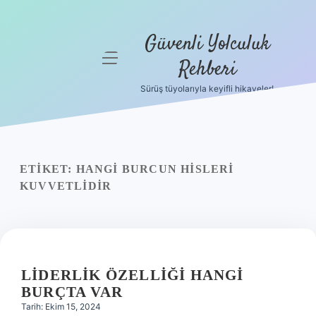
Güvenli Yolculuk
menüyü
Rehberi
aç
Sürüş tüyolarıyla keyifli hikayeler!
Anasayfa
Gizlilik
Politikası
ETIKET:
HANGI BURCUN HISLERI
Yasal Uyarı
KUVVETLIDIR
Hakkımızda
LIDERLIK ÖZELLIĞI HANGI
BURÇTA VAR
Tarih: Ekim 15, 2024