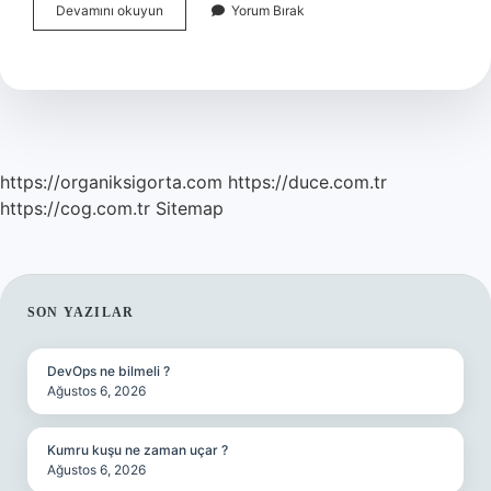
Liderlik
Devamını okuyun
Yorum Bırak
Özelliği
Hangi
Burçta
Var
https://organiksigorta.com
https://duce.com.tr
https://cog.com.tr
Sitemap
SIDEBAR
SON YAZILAR
DevOps ne bilmeli ?
Ağustos 6, 2026
Kumru kuşu ne zaman uçar ?
Ağustos 6, 2026