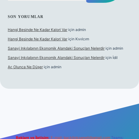
SON YORUMLAR
Hangi Besinde Ne Kadar Kalori Var
için
admin
Hangi Besinde Ne Kadar Kalori Var
için
Kıvılcım
Sanayi Inkılabının Ekonomik Alandaki Sonuçları Nelerdir
için
admin
Sanayi Inkılabının Ekonomik Alandaki Sonuçları Nelerdir
için
İdil
Aç Olunca Ne Düşer
için
admin
abet resmi sitesi
tulipbetgiris.org
Reklam ve İletişim:
E-mail:
backlinkpaneli@gmail.com
Teams: