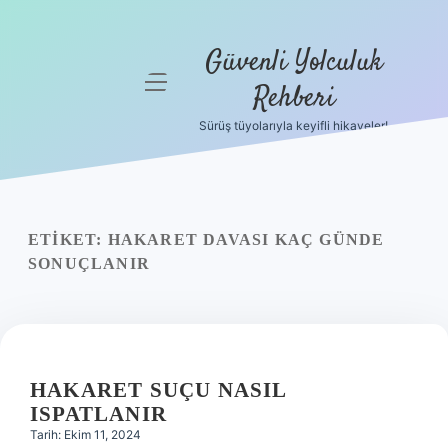
Güvenli Yolculuk
menüyü
Rehberi
aç
Sürüş tüyolarıyla keyifli hikayeler!
Anasayfa
Gizlilik
Politikası
ETIKET:
HAKARET DAVASI KAÇ GÜNDE
Yasal Uyarı
SONUÇLANIR
Hakkımızda
HAKARET SUÇU NASIL
ISPATLANIR
Tarih: Ekim 11, 2024