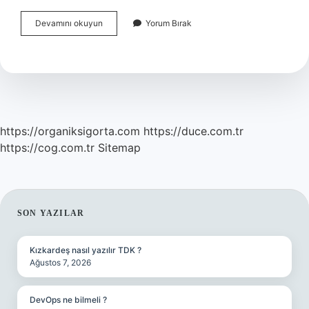
Hakaret
Devamını okuyun
Yorum Bırak
Suçu
Nasıl
Ispatlanır
https://organiksigorta.com
https://duce.com.tr
https://cog.com.tr
Sitemap
SIDEBAR
SON YAZILAR
Kızkardeş nasıl yazılır TDK ?
Ağustos 7, 2026
DevOps ne bilmeli ?