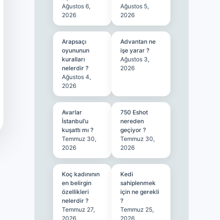
Ağustos 6,
Ağustos 5,
2026
2026
Arapsaçı
Advantan ne
oyununun
işe yarar ?
kuralları
Ağustos 3,
nelerdir ?
2026
Ağustos 4,
2026
Avarlar
750 Eshot
İstanbul’u
nereden
kuşattı mı ?
geçiyor ?
Temmuz 30,
Temmuz 30,
2026
2026
Koç kadınının
Kedi
en belirgin
sahiplenmek
özellikleri
için ne gerekli
nelerdir ?
?
Temmuz 27,
Temmuz 25,
2026
2026