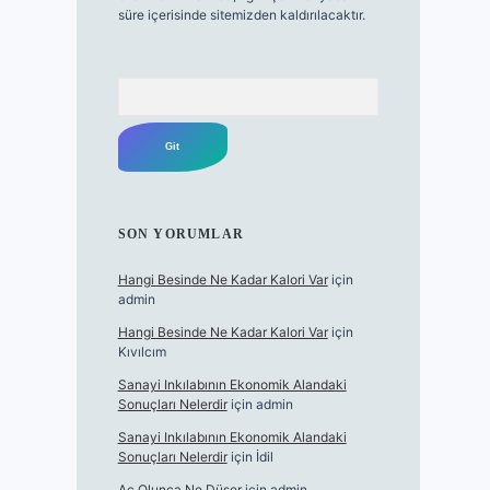
süre içerisinde sitemizden kaldırılacaktır.
Arama
SON YORUMLAR
Hangi Besinde Ne Kadar Kalori Var
için
admin
Hangi Besinde Ne Kadar Kalori Var
için
Kıvılcım
Sanayi Inkılabının Ekonomik Alandaki
Sonuçları Nelerdir
için
admin
Sanayi Inkılabının Ekonomik Alandaki
Sonuçları Nelerdir
için
İdil
Aç Olunca Ne Düşer
için
admin