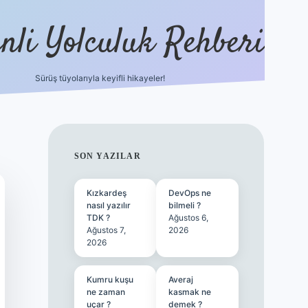
nli Yolculuk Rehberi
Sürüş tüyolarıyla keyifli hikayeler!
grandoperabet resm
SIDEBAR
SON YAZILAR
Kızkardeş
DevOps ne
nasıl yazılır
bilmeli ?
TDK ?
Ağustos 6,
Ağustos 7,
2026
2026
Kumru kuşu
Averaj
ne zaman
kasmak ne
uçar ?
demek ?