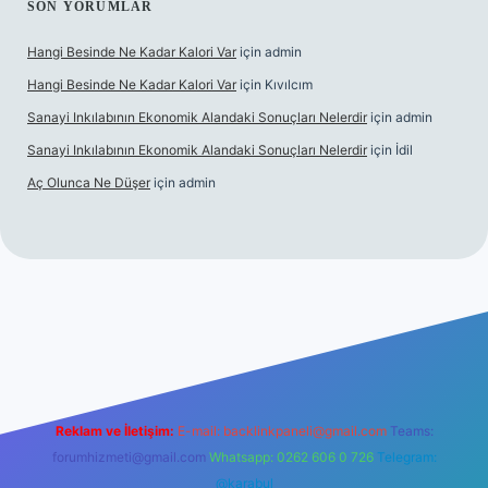
SON YORUMLAR
Hangi Besinde Ne Kadar Kalori Var
için
admin
Hangi Besinde Ne Kadar Kalori Var
için
Kıvılcım
Sanayi Inkılabının Ekonomik Alandaki Sonuçları Nelerdir
için
admin
Sanayi Inkılabının Ekonomik Alandaki Sonuçları Nelerdir
için
İdil
Aç Olunca Ne Düşer
için
admin
rabet resmi sitesi
tulipbetgiris.org
Reklam ve İletişim:
E-mail:
backlinkpaneli@gmail.com
Teams:
forumhizmeti@gmail.com
Whatsapp: 0262 606 0 726
Telegram:
@karabul