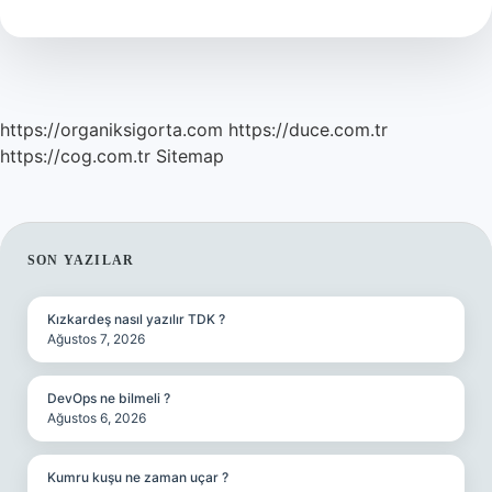
Var
Mı
https://organiksigorta.com
https://duce.com.tr
https://cog.com.tr
Sitemap
SIDEBAR
SON YAZILAR
Kızkardeş nasıl yazılır TDK ?
Ağustos 7, 2026
DevOps ne bilmeli ?
Ağustos 6, 2026
Kumru kuşu ne zaman uçar ?