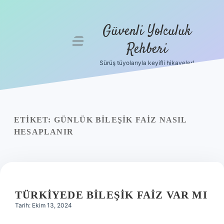
Güvenli Yolculuk
menüyü
Rehberi
aç
Sürüş tüyolarıyla keyifli hikayeler!
Anasayfa
Gizlilik
Politikası
ETIKET:
GÜNLÜK BILEŞIK FAIZ NASIL
Yasal Uyarı
HESAPLANIR
Hakkımızda
TÜRKIYEDE BILEŞIK FAIZ VAR MI
Tarih: Ekim 13, 2024