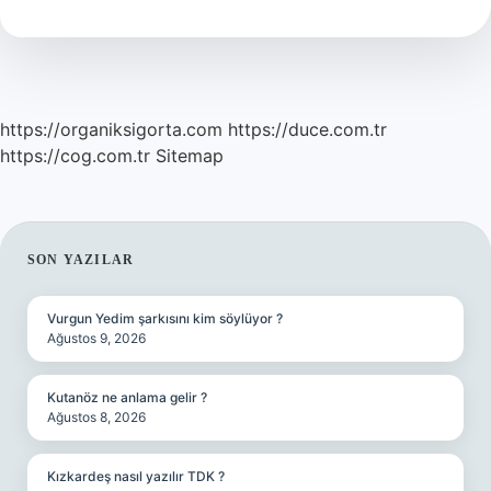
Mı
https://organiksigorta.com
https://duce.com.tr
https://cog.com.tr
Sitemap
SIDEBAR
SON YAZILAR
Vurgun Yedim şarkısını kim söylüyor ?
Ağustos 9, 2026
Kutanöz ne anlama gelir ?
Ağustos 8, 2026
Kızkardeş nasıl yazılır TDK ?