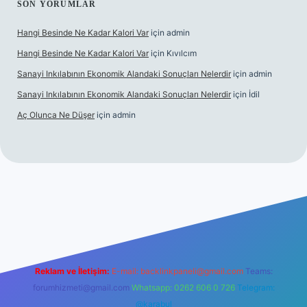
SON YORUMLAR
Hangi Besinde Ne Kadar Kalori Var
için
admin
Hangi Besinde Ne Kadar Kalori Var
için
Kıvılcım
Sanayi Inkılabının Ekonomik Alandaki Sonuçları Nelerdir
için
admin
Sanayi Inkılabının Ekonomik Alandaki Sonuçları Nelerdir
için
İdil
Aç Olunca Ne Düşer
için
admin
erabet resmi sitesi
tulipbetgiris.org
Reklam ve İletişim:
E-mail:
backlinkpaneli@gmail.com
Teams:
forumhizmeti@gmail.com
Whatsapp: 0262 606 0 726
Telegram:
@karabul