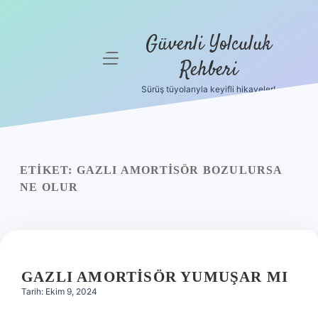
Güvenli Yolculuk
menüyü
Rehberi
aç
Sürüş tüyolarıyla keyifli hikayeler!
Anasayfa
Gizlilik
Politikası
ETIKET:
GAZLI AMORTISÖR BOZULURSA
Yasal Uyarı
NE OLUR
Hakkımızda
GAZLI AMORTISÖR YUMUŞAR MI
Tarih: Ekim 9, 2024