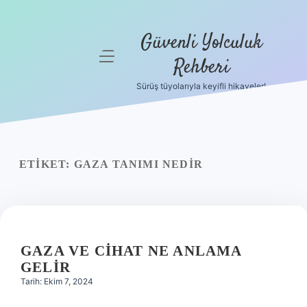
Güvenli Yolculuk
menüyü
Rehberi
aç
Sürüş tüyolarıyla keyifli hikayeler!
Anasayfa
Gizlilik
Politikası
ETIKET:
GAZA TANIMI NEDIR
Yasal Uyarı
Hakkımızda
GAZA VE CIHAT NE ANLAMA
GELIR
Tarih: Ekim 7, 2024