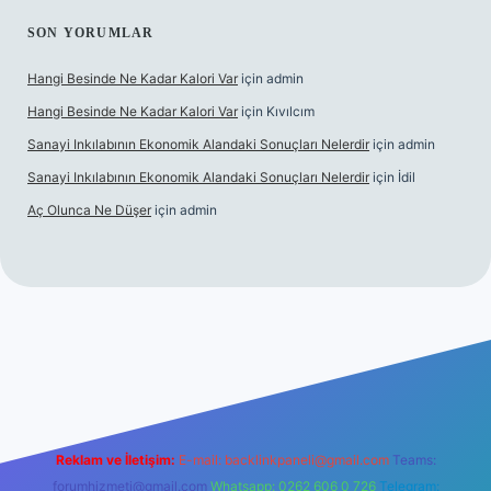
SON YORUMLAR
Hangi Besinde Ne Kadar Kalori Var
için
admin
Hangi Besinde Ne Kadar Kalori Var
için
Kıvılcım
Sanayi Inkılabının Ekonomik Alandaki Sonuçları Nelerdir
için
admin
Sanayi Inkılabının Ekonomik Alandaki Sonuçları Nelerdir
için
İdil
Aç Olunca Ne Düşer
için
admin
rabet resmi sitesi
tulipbetgiris.org
Reklam ve İletişim:
E-mail:
backlinkpaneli@gmail.com
Teams:
forumhizmeti@gmail.com
Whatsapp: 0262 606 0 726
Telegram: