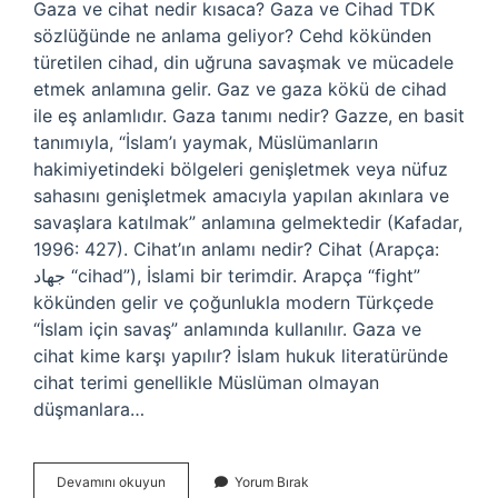
Gaza ve cihat nedir kısaca? Gaza ve Cihad TDK
sözlüğünde ne anlama geliyor? Cehd kökünden
türetilen cihad, din uğruna savaşmak ve mücadele
etmek anlamına gelir. Gaz ve gaza kökü de cihad
ile eş anlamlıdır. Gaza tanımı nedir? Gazze, en basit
tanımıyla, “İslam’ı yaymak, Müslümanların
hakimiyetindeki bölgeleri genişletmek veya nüfuz
sahasını genişletmek amacıyla yapılan akınlara ve
savaşlara katılmak” anlamına gelmektedir (Kafadar,
1996: 427). Cihat’ın anlamı nedir? Cihat (Arapça:
جهاد “cihad”), İslami bir terimdir. Arapça “fight”
kökünden gelir ve çoğunlukla modern Türkçede
“İslam için savaş” anlamında kullanılır. Gaza ve
cihat kime karşı yapılır? İslam hukuk literatüründe
cihat terimi genellikle Müslüman olmayan
düşmanlara…
Gaza
Devamını okuyun
Yorum Bırak