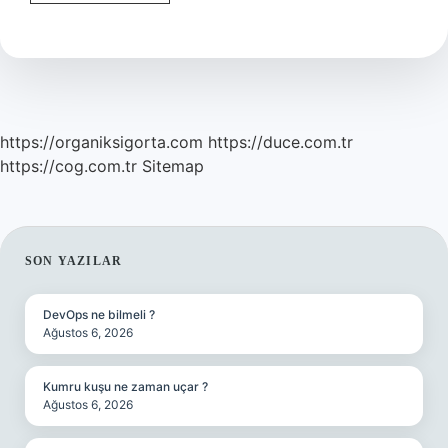
Ve
Cihat
Ne
Anlama
Gelir
https://organiksigorta.com
https://duce.com.tr
https://cog.com.tr
Sitemap
SIDEBAR
SON YAZILAR
DevOps ne bilmeli ?
Ağustos 6, 2026
Kumru kuşu ne zaman uçar ?
Ağustos 6, 2026