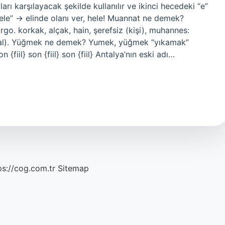
ları karşılayacak şekilde kullanılır ve ikinci hecedeki “e”
erele” -> elinde olanı ver, hele! Muannat ne demek?
rgo. korkak, alçak, hain, şerefsiz (kişi), muhannes:
bdal). Yüğmek ne demek? Yumek, yüğmek “yıkamak”
n {fiil} son {fiil} son {fiil} Antalya’nın eski adı…
ps://cog.com.tr
Sitemap