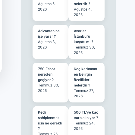
Ağustos 5,
nelerdir ?
2026
Ağustos 4,
2026
Advantan ne
Avarlar
işe yarar ?
İstanbul’u
Ağustos 3,
kuşattı mı ?
2026
Temmuz 30,
2026
750 Eshot
Koç kadınının
nereden
en belirgin
geçiyor ?
özellikleri
Temmuz 30,
nelerdir ?
2026
Temmuz 27,
2026
Kedi
500 TL’ye kaç
sahiplenmek
euro alınıyor ?
için ne gerekli
Temmuz 24,
?
2026
Temmuz 25,