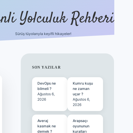
nli Yolculuk Rehberi
Sürüş tüyolarıyla keyifli hikayeler!
grandope
SIDEBAR
SON YAZILAR
DevOps ne
Kumru kuşu
bilmeli ?
ne zaman
Ağustos 6,
uçar ?
2026
Ağustos 6,
2026
Averaj
Arapsaçı
kasmak ne
oyununun
demek ?
kuralları