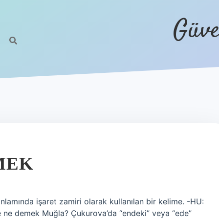
Güve
MEK
amında işaret zamiri olarak kullanılan bir kelime. -HU:
Ende ne demek Muğla? Çukurova’da “endeki” veya “ede”