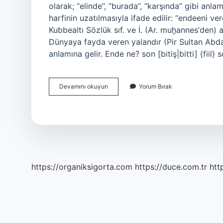
olarak; “elinde”, “burada”, “karşında” gibi anlam
harfinin uzatılmasıyla ifade edilir: “endeeni v
Kubbealtı Sözlük sıf. ve İ. (Ar. muḫanneѕ’den) a
Dünyaya fayda veren yalandır (Pir Sultan A
anlamına gelir. Ende ne? son [bitiş|bitti] {fiil} so
Endeğini
Devamını okuyun
Yorum Bırak
Ne
Demek
https://organiksigorta.com
https://duce.com.tr
htt