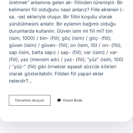
üretmek” anlamına gelen ak- fiilinden türemiştir. Bir
kelimenin fiil olduğunu nasıl anlarız? Fiile eklenen (-
sa, -se) ekleriyle oluşur. Bir fiilin koşullu olarak
yürütülmesini anlatır. Bir eylemin bağımlı olduğu
durumlarda kullanılır. Güven isim mi fiil mi? bin
(isim, 1000) / bin- (fiil); göç (isim) / göç- (fiil);
güven (isim) / güven- (fiil); on (isim, 10) / on- (fiil);
sap (isim, balta sapı) / sap- (fiil); var (isim) / var-
(fiil); yaz (mevsim adı) / yaz- (fiil); “yüz” (isim, 100)
/ “yüz-” (fiil) gibi örnekler eşsesli sözcük kökleri
olarak gösterilebilir. Fiilden fiil yapan ekler
nelerdir?…
Ak
Devamını okuyun
Yorum Bırak
Kelimesi
Fiil
Mi