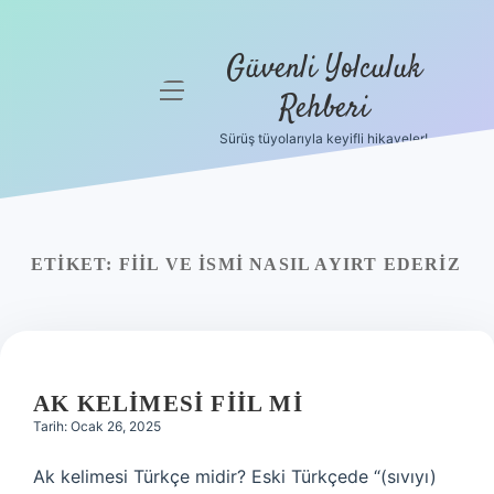
Güvenli Yolculuk
menüyü
Rehberi
aç
Sürüş tüyolarıyla keyifli hikayeler!
Anasayfa
Gizlilik
Politikası
ETIKET:
FIIL VE ISMI NASIL AYIRT EDERIZ
Yasal Uyarı
Hakkımızda
AK KELIMESI FIIL MI
Tarih: Ocak 26, 2025
Ak kelimesi Türkçe midir? Eski Türkçede “(sıvıyı)