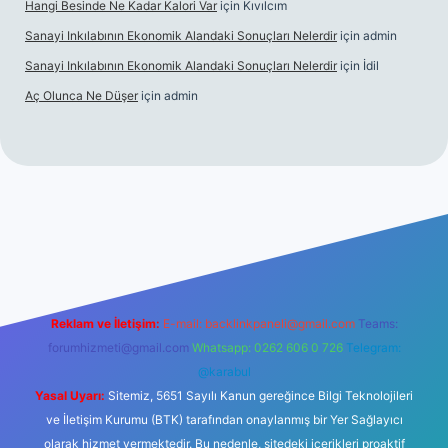
Hangi Besinde Ne Kadar Kalori Var
için
Kıvılcım
Sanayi Inkılabının Ekonomik Alandaki Sonuçları Nelerdir
için
admin
Sanayi Inkılabının Ekonomik Alandaki Sonuçları Nelerdir
için
İdil
Aç Olunca Ne Düşer
için
admin
Reklam ve İletişim:
E-mail:
backlinkpaneli@gmail.com
Teams:
forumhizmeti@gmail.com
Whatsapp: 0262 606 0 726
Telegram:
@karabul
Yasal Uyarı:
Sitemiz, 5651 Sayılı Kanun gereğince Bilgi Teknolojileri
ve İletişim Kurumu (BTK) tarafından onaylanmış bir Yer Sağlayıcı
olarak hizmet vermektedir. Bu nedenle, sitedeki içerikleri proaktif