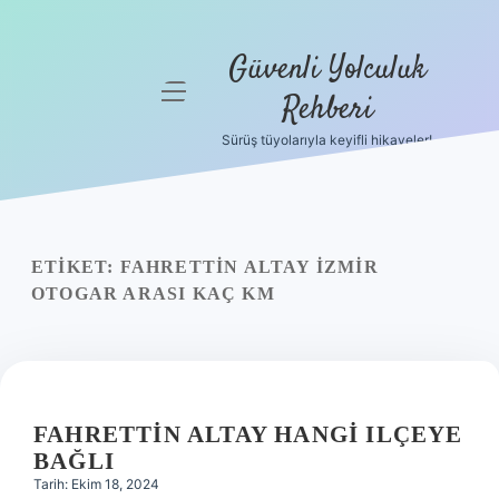
Güvenli Yolculuk
menüyü
Rehberi
aç
Sürüş tüyolarıyla keyifli hikayeler!
Anasayfa
Gizlilik
Politikası
ETIKET:
FAHRETTIN ALTAY İZMIR
Yasal Uyarı
OTOGAR ARASI KAÇ KM
Hakkımızda
FAHRETTIN ALTAY HANGI ILÇEYE
BAĞLI
Tarih: Ekim 18, 2024