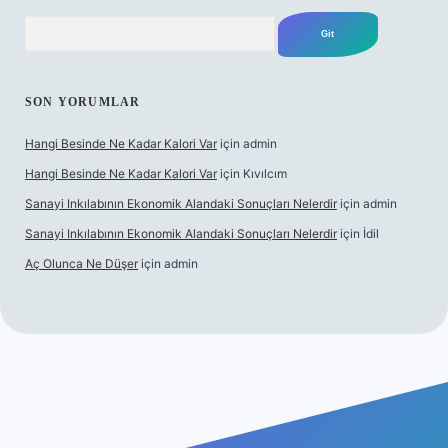
Arama
SON YORUMLAR
Hangi Besinde Ne Kadar Kalori Var
için
admin
Hangi Besinde Ne Kadar Kalori Var
için
Kıvılcım
Sanayi Inkılabının Ekonomik Alandaki Sonuçları Nelerdir
için
admin
Sanayi Inkılabının Ekonomik Alandaki Sonuçları Nelerdir
için
İdil
Aç Olunca Ne Düşer
için
admin
bet resmi sitesi
tulipbetgiris.org