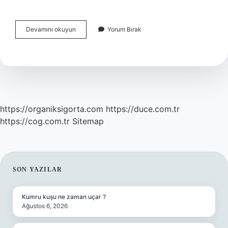
Fahrettin
Devamını okuyun
Yorum Bırak
Altay
Hangi
Ilçeye
Bağlı
https://organiksigorta.com
https://duce.com.tr
https://cog.com.tr
Sitemap
SIDEBAR
SON YAZILAR
Kumru kuşu ne zaman uçar ?
Ağustos 6, 2026