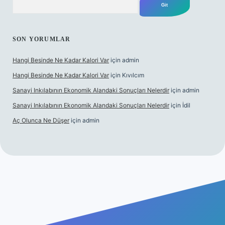
SON YORUMLAR
Hangi Besinde Ne Kadar Kalori Var
için
admin
Hangi Besinde Ne Kadar Kalori Var
için
Kıvılcım
Sanayi Inkılabının Ekonomik Alandaki Sonuçları Nelerdir
için
admin
Sanayi Inkılabının Ekonomik Alandaki Sonuçları Nelerdir
için
İdil
Aç Olunca Ne Düşer
için
admin
abet resmi sitesi
tulipbetgiris.org