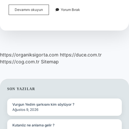
Evlat
Devamını okuyun
Yorum Bırak
Edinmek
Için
Ne
Yapmak
Lazım
https://organiksigorta.com
https://duce.com.tr
https://cog.com.tr
Sitemap
SIDEBAR
SON YAZILAR
Vurgun Yedim şarkısını kim söylüyor ?
Ağustos 9, 2026
Kutanöz ne anlama gelir ?