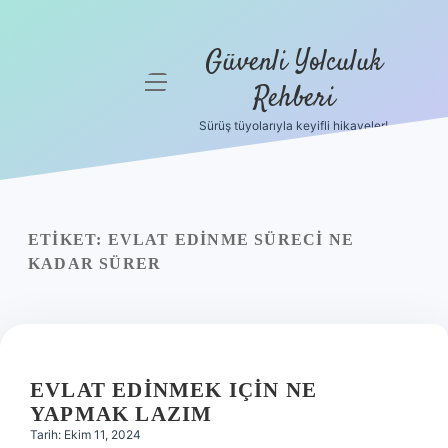
Güvenli Yolculuk
menüyü
Rehberi
aç
Sürüş tüyolarıyla keyifli hikayeler!
Anasayfa
Gizlilik
Politikası
ETIKET:
EVLAT EDINME SÜRECI NE
Yasal Uyarı
KADAR SÜRER
Hakkımızda
EVLAT EDINMEK IÇIN NE
YAPMAK LAZIM
Tarih: Ekim 11, 2024