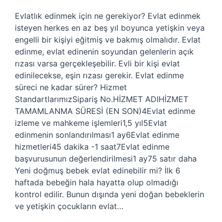
Evlatlık edinmek için ne gerekiyor? Evlat edinmek
isteyen herkes en az beş yıl boyunca yetişkin veya
engelli bir kişiyi eğitmiş ve bakmış olmalıdır. Evlat
edinme, evlat edinenin soyundan gelenlerin açık
rızası varsa gerçekleşebilir. Evli bir kişi evlat
edinilecekse, eşin rızası gerekir. Evlat edinme
süreci ne kadar sürer? Hizmet
StandartlarımızSipariş No.HİZMET ADIHİZMET
TAMAMLANMA SÜRESİ (EN SON)4Evlat edinme
izleme ve mahkeme işlemleri1,5 yıl5Evlat
edinmenin sonlandırılması1 ay6Evlat edinme
hizmetleri45 dakika -1 saat7Evlat edinme
başvurusunun değerlendirilmesi1 ay75 satır daha
Yeni doğmuş bebek evlat edinebilir mi? İlk 6
haftada bebeğin hala hayatta olup olmadığı
kontrol edilir. Bunun dışında yeni doğan bebeklerin
ve yetişkin çocukların evlat…