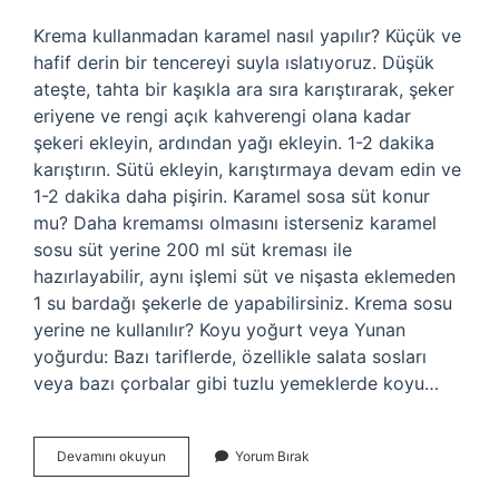
Krema kullanmadan karamel nasıl yapılır? Küçük ve
hafif derin bir tencereyi suyla ıslatıyoruz. Düşük
ateşte, tahta bir kaşıkla ara sıra karıştırarak, şeker
eriyene ve rengi açık kahverengi olana kadar
şekeri ekleyin, ardından yağı ekleyin. 1-2 dakika
karıştırın. Sütü ekleyin, karıştırmaya devam edin ve
1-2 dakika daha pişirin. Karamel sosa süt konur
mu? Daha kremamsı olmasını isterseniz karamel
sosu süt yerine 200 ml süt kreması ile
hazırlayabilir, aynı işlemi süt ve nişasta eklemeden
1 su bardağı şekerle de yapabilirsiniz. Krema sosu
yerine ne kullanılır? Koyu yoğurt veya Yunan
yoğurdu: Bazı tariflerde, özellikle salata sosları
veya bazı çorbalar gibi tuzlu yemeklerde koyu…
Karamel
Devamını okuyun
Yorum Bırak
Sos
Krema