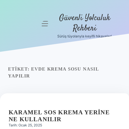
Güvenli Yolculuk
menüyü
Rehberi
aç
Sürüş tüyolarıyla keyifli hikayeler!
Anasayfa
Gizlilik
Politikası
ETIKET:
EVDE KREMA SOSU NASIL
Yasal Uyarı
YAPILIR
Hakkımızda
KARAMEL SOS KREMA YERINE
NE KULLANILIR
Tarih: Ocak 25, 2025