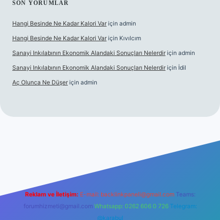
SON YORUMLAR
Hangi Besinde Ne Kadar Kalori Var
için
admin
Hangi Besinde Ne Kadar Kalori Var
için
Kıvılcım
Sanayi Inkılabının Ekonomik Alandaki Sonuçları Nelerdir
için
admin
Sanayi Inkılabının Ekonomik Alandaki Sonuçları Nelerdir
için
İdil
Aç Olunca Ne Düşer
için
admin
ndoperabet resmi sitesi
tulipbetgiris.org
Reklam ve İletişim:
E-mail:
backlinkpaneli@gmail.com
Teams:
forumhizmeti@gmail.com
Whatsapp: 0262 606 0 726
Telegram:
@karabul