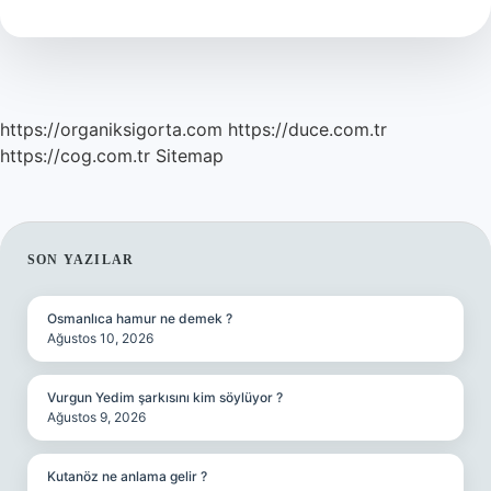
Yerine
Ne
Kullanılır
https://organiksigorta.com
https://duce.com.tr
https://cog.com.tr
Sitemap
SIDEBAR
SON YAZILAR
Osmanlıca hamur ne demek ?
Ağustos 10, 2026
Vurgun Yedim şarkısını kim söylüyor ?
Ağustos 9, 2026
Kutanöz ne anlama gelir ?