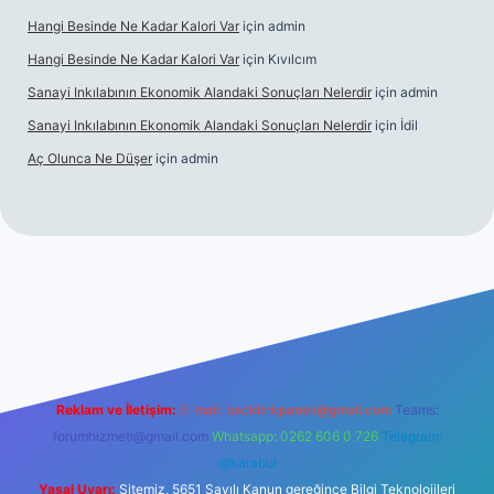
Hangi Besinde Ne Kadar Kalori Var
için
admin
Hangi Besinde Ne Kadar Kalori Var
için
Kıvılcım
Sanayi Inkılabının Ekonomik Alandaki Sonuçları Nelerdir
için
admin
Sanayi Inkılabının Ekonomik Alandaki Sonuçları Nelerdir
için
İdil
Aç Olunca Ne Düşer
için
admin
rabet resmi sitesi
tulipbetgiris.org
Reklam ve İletişim:
E-mail:
backlinkpaneli@gmail.com
Teams:
forumhizmeti@gmail.com
Whatsapp: 0262 606 0 726
Telegram:
@karabul
Yasal Uyarı:
Sitemiz, 5651 Sayılı Kanun gereğince Bilgi Teknolojileri