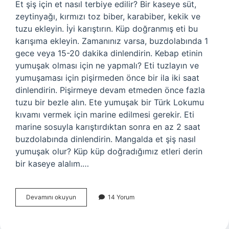
Et şiş için et nasıl terbiye edilir? Bir kaseye süt,
zeytinyağı, kırmızı toz biber, karabiber, kekik ve
tuzu ekleyin. İyi karıştırın. Küp doğranmış eti bu
karışıma ekleyin. Zamanınız varsa, buzdolabında 1
gece veya 15-20 dakika dinlendirin. Kebap etinin
yumuşak olması için ne yapmalı? Eti tuzlayın ve
yumuşaması için pişirmeden önce bir ila iki saat
dinlendirin. Pişirmeye devam etmeden önce fazla
tuzu bir bezle alın. Ete yumuşak bir Türk Lokumu
kıvamı vermek için marine edilmesi gerekir. Eti
marine sosuyla karıştırdıktan sonra en az 2 saat
buzdolabında dinlendirin. Mangalda et şiş nasıl
yumuşak olur? Küp küp doğradığımız etleri derin
bir kaseye alalım.…
Et
Devamını okuyun
14 Yorum
Şiş
Kebap
Nasıl