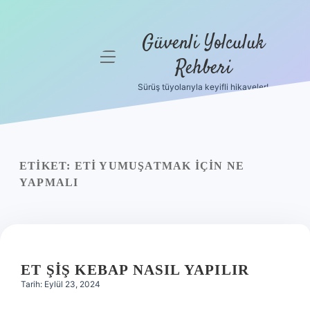
Güvenli Yolculuk
menüyü
Rehberi
aç
Sürüş tüyolarıyla keyifli hikayeler!
Anasayfa
Gizlilik
Politikası
ETIKET:
ETI YUMUŞATMAK IÇIN NE
Yasal Uyarı
YAPMALI
Hakkımızda
ET ŞIŞ KEBAP NASIL YAPILIR
Tarih: Eylül 23, 2024