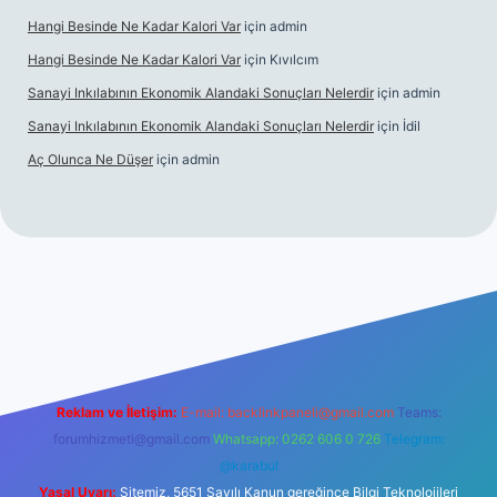
Hangi Besinde Ne Kadar Kalori Var
için
admin
Hangi Besinde Ne Kadar Kalori Var
için
Kıvılcım
Sanayi Inkılabının Ekonomik Alandaki Sonuçları Nelerdir
için
admin
Sanayi Inkılabının Ekonomik Alandaki Sonuçları Nelerdir
için
İdil
Aç Olunca Ne Düşer
için
admin
erabet resmi sitesi
tulipbetgiris.org
Reklam ve İletişim:
E-mail:
backlinkpaneli@gmail.com
Teams:
forumhizmeti@gmail.com
Whatsapp: 0262 606 0 726
Telegram:
@karabul
Yasal Uyarı:
Sitemiz, 5651 Sayılı Kanun gereğince Bilgi Teknolojileri