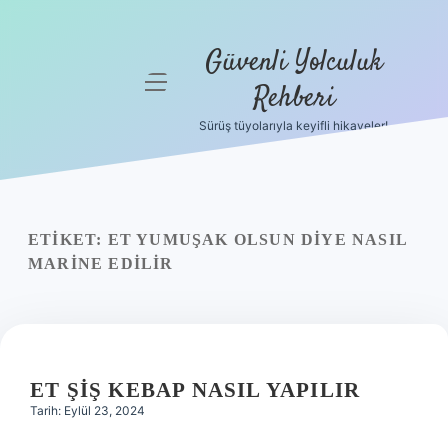
Güvenli Yolculuk
menüyü
Rehberi
aç
Sürüş tüyolarıyla keyifli hikayeler!
Anasayfa
Gizlilik
Politikası
ETIKET:
ET YUMUŞAK OLSUN DIYE NASIL
Yasal Uyarı
MARINE EDILIR
Hakkımızda
ET ŞIŞ KEBAP NASIL YAPILIR
Tarih: Eylül 23, 2024