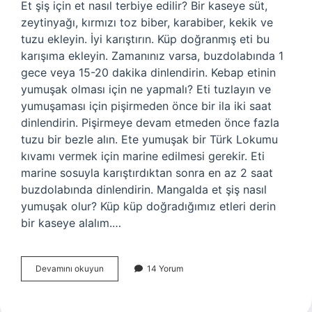
Et şiş için et nasıl terbiye edilir? Bir kaseye süt,
zeytinyağı, kırmızı toz biber, karabiber, kekik ve
tuzu ekleyin. İyi karıştırın. Küp doğranmış eti bu
karışıma ekleyin. Zamanınız varsa, buzdolabında 1
gece veya 15-20 dakika dinlendirin. Kebap etinin
yumuşak olması için ne yapmalı? Eti tuzlayın ve
yumuşaması için pişirmeden önce bir ila iki saat
dinlendirin. Pişirmeye devam etmeden önce fazla
tuzu bir bezle alın. Ete yumuşak bir Türk Lokumu
kıvamı vermek için marine edilmesi gerekir. Eti
marine sosuyla karıştırdıktan sonra en az 2 saat
buzdolabında dinlendirin. Mangalda et şiş nasıl
yumuşak olur? Küp küp doğradığımız etleri derin
bir kaseye alalım.…
Et
Devamını okuyun
14 Yorum
Şiş
Kebap
Nasıl