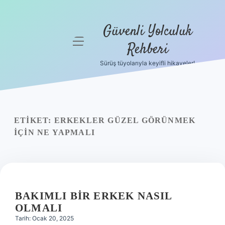
Güvenli Yolculuk
menüyü
Rehberi
aç
Sürüş tüyolarıyla keyifli hikayeler!
Anasayfa
Gizlilik
Politikası
ETIKET:
ERKEKLER GÜZEL GÖRÜNMEK
Yasal Uyarı
IÇIN NE YAPMALI
Hakkımızda
BAKIMLI BIR ERKEK NASIL
OLMALI
Tarih: Ocak 20, 2025