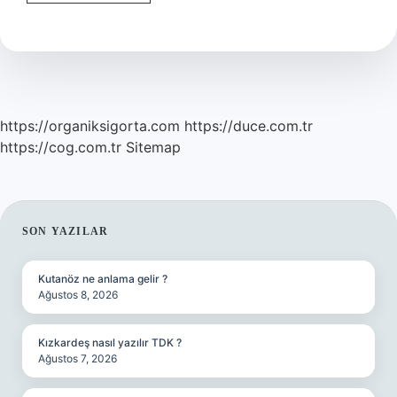
Cerrah
Daha
Çok
Kazanır
https://organiksigorta.com
https://duce.com.tr
https://cog.com.tr
Sitemap
SIDEBAR
SON YAZILAR
Kutanöz ne anlama gelir ?
Ağustos 8, 2026
Kızkardeş nasıl yazılır TDK ?
Ağustos 7, 2026