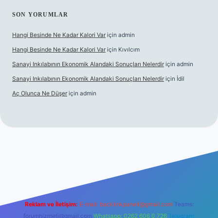
SON YORUMLAR
Hangi Besinde Ne Kadar Kalori Var
için
admin
Hangi Besinde Ne Kadar Kalori Var
için
Kıvılcım
Sanayi Inkılabının Ekonomik Alandaki Sonuçları Nelerdir
için
admin
Sanayi Inkılabının Ekonomik Alandaki Sonuçları Nelerdir
için
İdil
Aç Olunca Ne Düşer
için
admin
rabet resmi sitesi
tulipbetgiris.org
Reklam ve İletişim:
E-mail:
backlinkpaneli@gmail.com
Teams:
forumhizmeti@gmail.com
Whatsapp: 0262 606 0 726
Telegram: