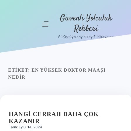
Güvenli Yolculuk
menüyü
Rehberi
aç
Sürüş tüyolarıyla keyifli hikayeler!
Anasayfa
Gizlilik
Politikası
ETIKET:
EN YÜKSEK DOKTOR MAAŞI
Yasal Uyarı
NEDIR
Hakkımızda
HANGI CERRAH DAHA ÇOK
KAZANIR
Tarih: Eylül 14, 2024