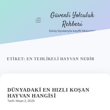
Güvenli Yolculuk
menüyü
Rehberi
aç
Sürüş tüyolarıyla keyifli hikayeler!
Anasayfa
Gizlilik
Politikası
ETIKET:
EN TEHLIKELI HAYVAN NEDIR
Yasal Uyarı
Hakkımızda
DÜNYADAKI EN HIZLI KOŞAN
HAYVAN HANGISI
Tarih: Nisan 2, 2025