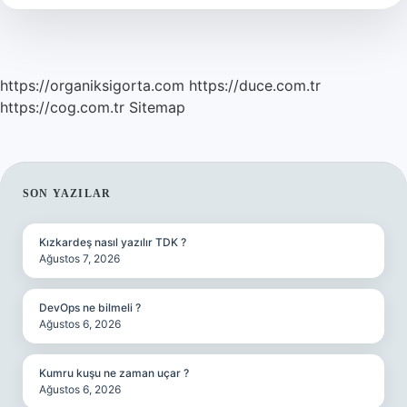
Hayvan
Hangisi
https://organiksigorta.com
https://duce.com.tr
https://cog.com.tr
Sitemap
SIDEBAR
SON YAZILAR
Kızkardeş nasıl yazılır TDK ?
Ağustos 7, 2026
DevOps ne bilmeli ?
Ağustos 6, 2026
Kumru kuşu ne zaman uçar ?
Ağustos 6, 2026