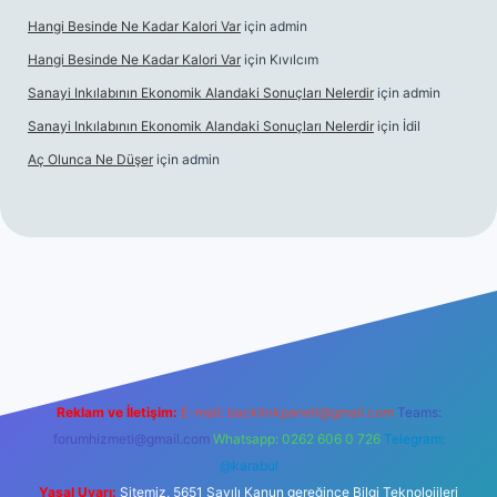
Hangi Besinde Ne Kadar Kalori Var
için
admin
Hangi Besinde Ne Kadar Kalori Var
için
Kıvılcım
Sanayi Inkılabının Ekonomik Alandaki Sonuçları Nelerdir
için
admin
Sanayi Inkılabının Ekonomik Alandaki Sonuçları Nelerdir
için
İdil
Aç Olunca Ne Düşer
için
admin
rabet resmi sitesi
tulipbetgiris.org
Reklam ve İletişim:
E-mail:
backlinkpaneli@gmail.com
Teams:
forumhizmeti@gmail.com
Whatsapp: 0262 606 0 726
Telegram:
@karabul
Yasal Uyarı:
Sitemiz, 5651 Sayılı Kanun gereğince Bilgi Teknolojileri