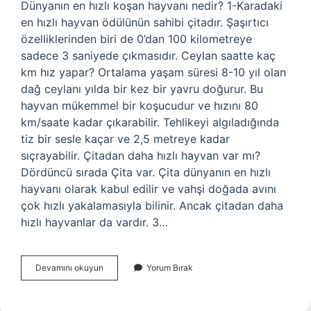
Dünyanın en hızlı koşan hayvanı nedir? 1-Karadaki
en hızlı hayvan ödülünün sahibi çitadır. Şaşırtıcı
özelliklerinden biri de 0’dan 100 kilometreye
sadece 3 saniyede çıkmasıdır. Ceylan saatte kaç
km hız yapar? Ortalama yaşam süresi 8-10 yıl olan
dağ ceylanı yılda bir kez bir yavru doğurur. Bu
hayvan mükemmel bir koşucudur ve hızını 80
km/saate kadar çıkarabilir. Tehlikeyi algıladığında
tiz bir sesle kaçar ve 2,5 metreye kadar
sıçrayabilir. Çitadan daha hızlı hayvan var mı?
Dördüncü sırada Çita var. Çita dünyanın en hızlı
hayvanı olarak kabul edilir ve vahşi doğada avını
çok hızlı yakalamasıyla bilinir. Ancak çitadan daha
hızlı hayvanlar da vardır. 3…
Dünyadaki
Devamını okuyun
Yorum Bırak
En
Hızlı
Koşan