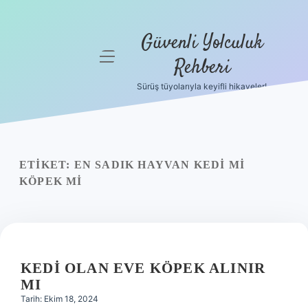
Güvenli Yolculuk
menüyü
Rehberi
aç
Sürüş tüyolarıyla keyifli hikayeler!
Anasayfa
Gizlilik
Politikası
ETIKET:
EN SADIK HAYVAN KEDI MI
Yasal Uyarı
KÖPEK MI
Hakkımızda
KEDI OLAN EVE KÖPEK ALINIR
MI
Tarih: Ekim 18, 2024