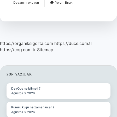
Kedi
Devamını okuyun
Yorum Bırak
Olan
Eve
Köpek
Alınır
Mı
https://organiksigorta.com
https://duce.com.tr
https://cog.com.tr
Sitemap
SIDEBAR
SON YAZILAR
DevOps ne bilmeli ?
Ağustos 6, 2026
Kumru kuşu ne zaman uçar ?
Ağustos 6, 2026