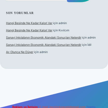
SON YORUMLAR
Hangi Besinde Ne Kadar Kalori Var
için
admin
Hangi Besinde Ne Kadar Kalori Var
için
Kıvılcım
Sanayi Inkılabının Ekonomik Alandaki Sonuçları Nelerdir
için
admin
Sanayi Inkılabının Ekonomik Alandaki Sonuçları Nelerdir
için
İdil
Aç Olunca Ne Düşer
için
admin
abet resmi sitesi
tulipbetgiris.org
Reklam ve İletişim:
E-mail:
backlinkpaneli@gmail.com
Teams: