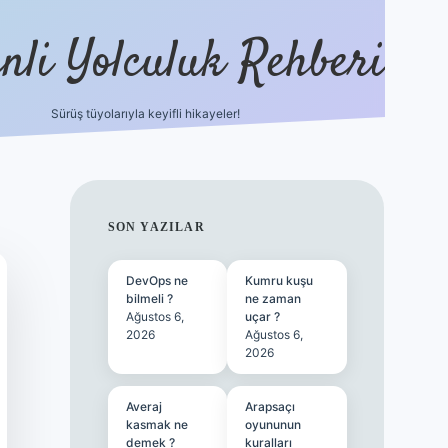
nli Yolculuk Rehberi
Sürüş tüyolarıyla keyifli hikayeler!
grandoperabet resmi sitesi
tulipbetgiris.org
SIDEBAR
SON YAZILAR
DevOps ne
Kumru kuşu
bilmeli ?
ne zaman
Ağustos 6,
uçar ?
2026
Ağustos 6,
2026
Averaj
Arapsaçı
kasmak ne
oyununun
demek ?
kuralları