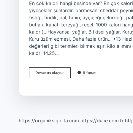
En çok kalori hangi besinde var? En çok kaloris
yiyecekler şunlardır: parmesan, cheddar peyniri
fıstığı, fındık, bal, tahin, ayçiçeği çekirdeği, p
butları, kanat, tereyağı, reçel. 1000 kalori ha
kalori)…Hayvansal yağlar. Bitkisel yağlar. Kuruy
Kuru üzüm ezmesi, Daha fazla ürün… •13 Hazira
değerleri gibi terimleri bilmek aşırı kilo alımı
kalori 14.25…
Hangi
Devamını okuyun
6 Yorum
Besinde
Ne
Kadar
Kalori
Var
https://organiksigorta.com
https://duce.com.tr
htt