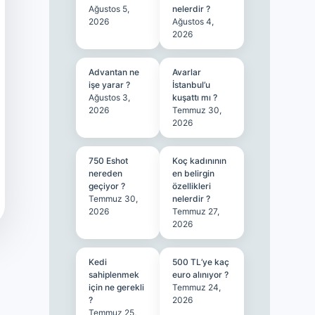
Ağustos 5,
nelerdir ?
2026
Ağustos 4,
2026
Advantan ne
Avarlar
işe yarar ?
İstanbul’u
Ağustos 3,
kuşattı mı ?
2026
Temmuz 30,
2026
750 Eshot
Koç kadınının
nereden
en belirgin
geçiyor ?
özellikleri
Temmuz 30,
nelerdir ?
2026
Temmuz 27,
2026
Kedi
500 TL’ye kaç
sahiplenmek
euro alınıyor ?
için ne gerekli
Temmuz 24,
?
2026
Temmuz 25,