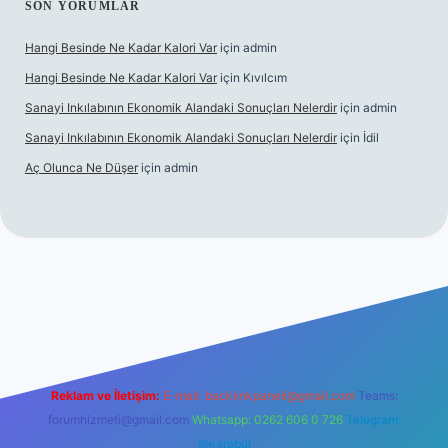
SON YORUMLAR
Hangi Besinde Ne Kadar Kalori Var
için
admin
Hangi Besinde Ne Kadar Kalori Var
için
Kıvılcım
Sanayi Inkılabının Ekonomik Alandaki Sonuçları Nelerdir
için
admin
Sanayi Inkılabının Ekonomik Alandaki Sonuçları Nelerdir
için
İdil
Aç Olunca Ne Düşer
için
admin
rabet resmi sitesi
tulipbetgiris.org
Reklam ve İletişim:
E-mail:
backlinkpaneli@gmail.com
Teams:
forumhizmeti@gmail.com
Whatsapp: 0262 606 0 726
Telegram:
@karabul