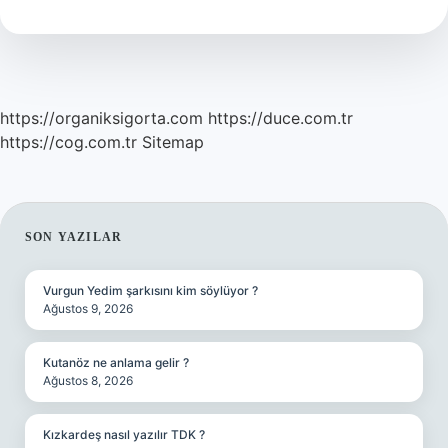
Hangi
Taş
Kullanılır
https://organiksigorta.com
https://duce.com.tr
https://cog.com.tr
Sitemap
SIDEBAR
SON YAZILAR
Vurgun Yedim şarkısını kim söylüyor ?
Ağustos 9, 2026
Kutanöz ne anlama gelir ?
Ağustos 8, 2026
Kızkardeş nasıl yazılır TDK ?