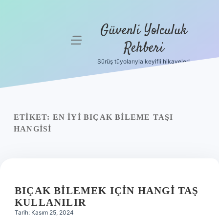
Güvenli Yolculuk
menüyü
Rehberi
aç
Sürüş tüyolarıyla keyifli hikayeler!
Anasayfa
Gizlilik
Politikası
ETIKET:
EN IYI BIÇAK BILEME TAŞI
Yasal Uyarı
HANGISI
Hakkımızda
BIÇAK BILEMEK IÇIN HANGI TAŞ
KULLANILIR
Tarih: Kasım 25, 2024